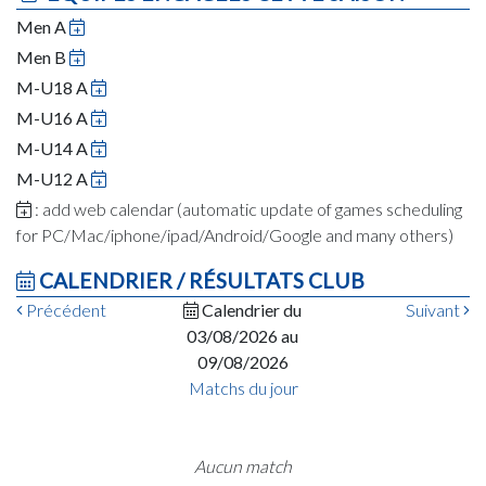
Men A
Men B
M-U18 A
M-U16 A
M-U14 A
M-U12 A
: add web calendar (automatic update of games scheduling
for PC/Mac/iphone/ipad/Android/Google and many others)
CALENDRIER / RÉSULTATS CLUB
Précédent
Calendrier du
Suivant
03/08/2026 au
09/08/2026
Matchs du jour
Aucun match