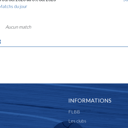
Matchs du jour
Aucun match
B
INFORMATIONS
FLBB
Les clubs