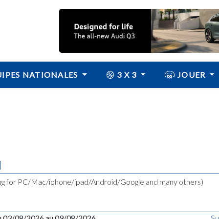
IPES NATIONALES
3 X 3
JOUER
N
ing for PC/Mac/iphone/ipad/Android/Google and many others)
u 03/08/2026 au 09/08/2026
Su