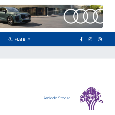
FLBB
Amicale Steesel