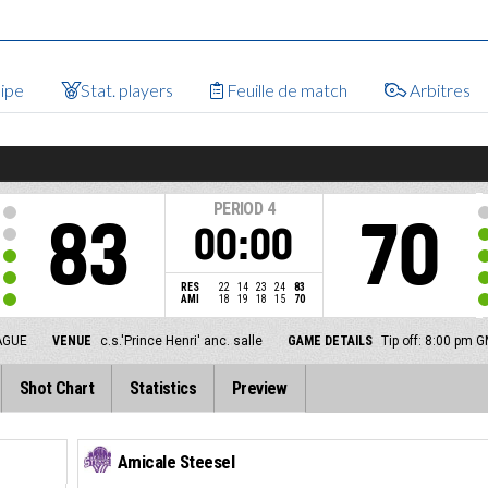
uipe
Stat. players
Feuille de match
Arbitres