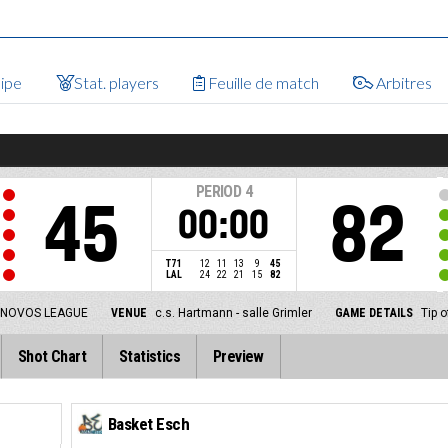
uipe
Stat. players
Feuille de match
Arbitres