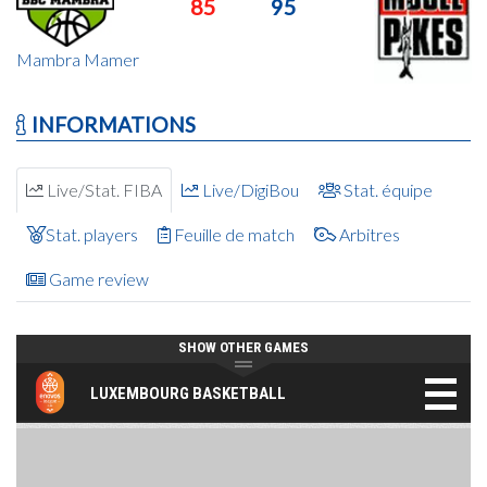
85
95
Mambra Mamer
INFORMATIONS
Live/Stat. FIBA
Live/DigiBou
Stat. équipe
Stat. players
Feuille de match
Arbitres
Game review