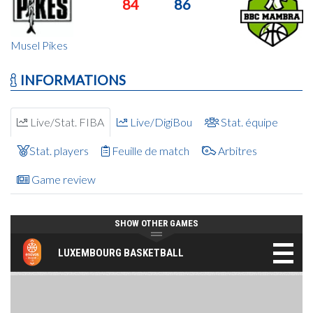
84
86
Musel Pikes
INFORMATIONS
Live/Stat. FIBA
Live/DigiBou
Stat. équipe
Stat. players
Feuille de match
Arbitres
Game review