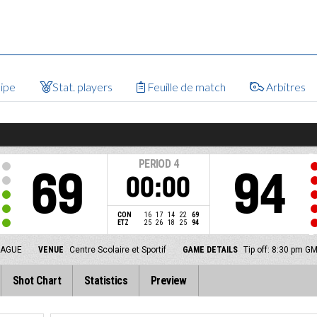
uipe
Stat. players
Feuille de match
Arbitres