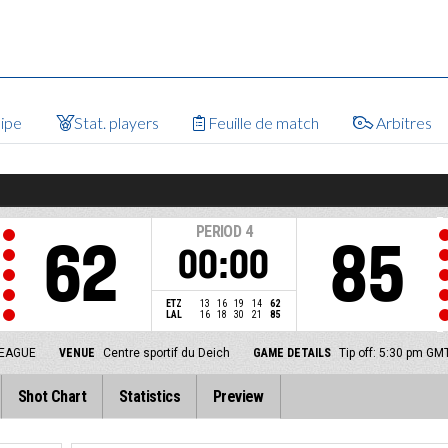
uipe
Stat. players
Feuille de match
Arbitres