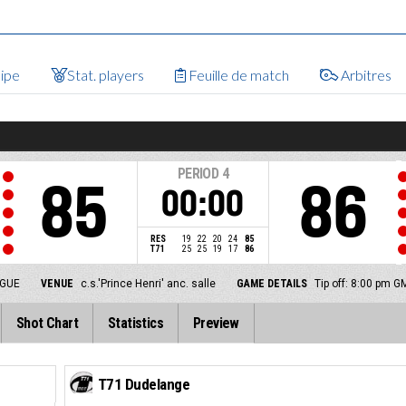
uipe
Stat. players
Feuille de match
Arbitres