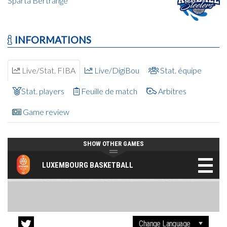
Sparta Bertrange
INFORMATIONS
Live/Stat. FIBA
Live/DigiBou
Stat. équipe
Stat. players
Feuille de match
Arbitres
Game review