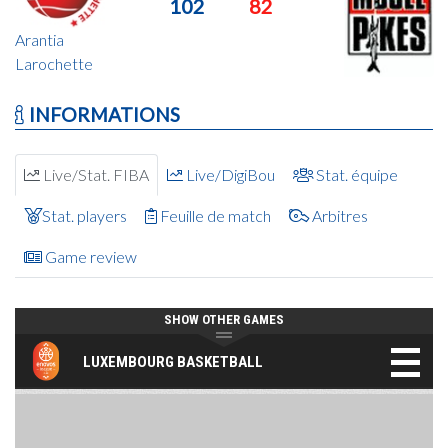
102
82
Arantia
Larochette
INFORMATIONS
Live/Stat. FIBA
Live/DigiBou
Stat. équipe
Stat. players
Feuille de match
Arbitres
Game review