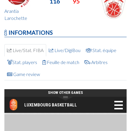
116
95
Arantia
Larochette
INFORMATIONS
Live/Stat. FIBA
Live/DigiBou
Stat. équipe
Stat. players
Feuille de match
Arbitres
Game review