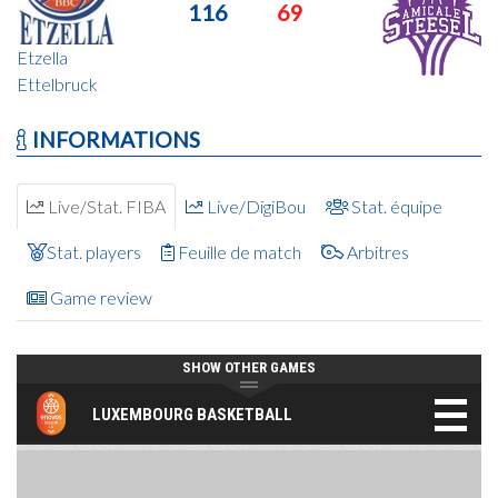
116
69
Etzella
Ettelbruck
INFORMATIONS
Live/Stat. FIBA
Live/DigiBou
Stat. équipe
Stat. players
Feuille de match
Arbitres
Game review