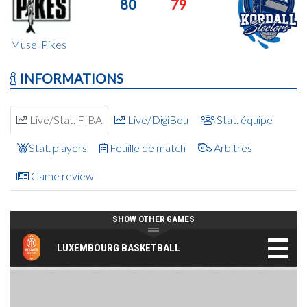
80
79
Musel Pikes
INFORMATIONS
Live/Stat. FIBA
Live/DigiBou
Stat. équipe
Stat. players
Feuille de match
Arbitres
Game review