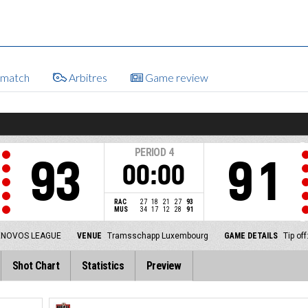
e match
Arbitres
Game review