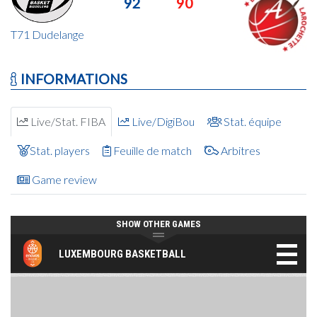
92
90
T71 Dudelange
INFORMATIONS
Live/Stat. FIBA
Live/DigiBou
Stat. équipe
Stat. players
Feuille de match
Arbitres
Game review