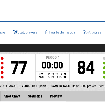
uipe
Stat. players
Feuille de match
Arbitres