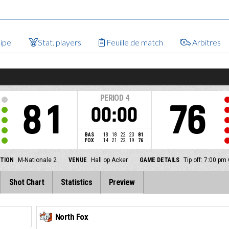
uipe
Stat. players
Feuille de match
Arbitres