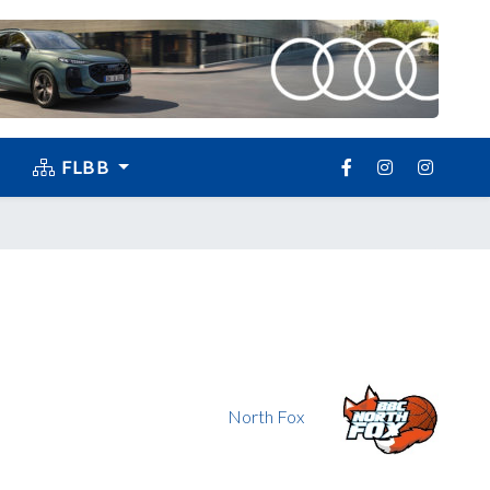
FLBB
North Fox