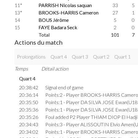
11*
PARRISH Nicolas saquan
33
5
13*
BROOKS-HARRIS Cameron
27
1
14
BOUS Jérôme
5
0
15
FAYE Badara Seck
2
0
Total
101
7
Actions du match
Prolongations
Quart 4
Quart 3
Quart 2
Quart 1
Temps
Détail action
Quart 4
20:38:42
Signal end of game
20:36:14
Points:2 - Player BROOKS-HARRIS Camero
20:35:50
Points:1 - Player DA SILVA JOSE Ewan(U18 
20:35:36
Points:1 - Player DA SILVA JOSE Ewan(U18 
20:35:26
Foul added P2 Player THIAM DIOP El Hadj
20:34:43
Points:3 - Player ALISSOUTIN Elvio Amen(U
20:34:02
Points:1 - Player BROOKS-HARRIS Camero