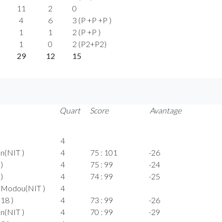
11
2
0
4
6
3 (P +P +P )
1
1
2 (P +P )
1
0
2 (P2+P2)
29
12
15
Quart
Score
Avantage
4
n(NIT )
4
75 : 101
-26
)
4
75 : 99
-24
)
4
74 : 99
-25
i Modou(NIT )
4
18 )
4
73 : 99
-26
n(NIT )
4
70 : 99
-29