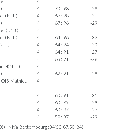
8 )
4
)
4
70 : 98
-28
ou(NIT )
4
67 : 98
-31
)
4
67 : 96
-29
men(U18 )
4
ou(NIT )
4
64 : 96
-32
NIT )
4
64 : 94
-30
4
64 : 91
-27
4
63 : 91
-28
iel(NIT )
4
)
4
62 : 91
-29
UNOIS Mathieu
4
4
60 : 91
-31
4
60 : 89
-29
4
60 : 87
-27
4
58 : 87
-29
4
() - Nitia Bettembourg :34(53-87,50-84)
4
56 : 87
-31