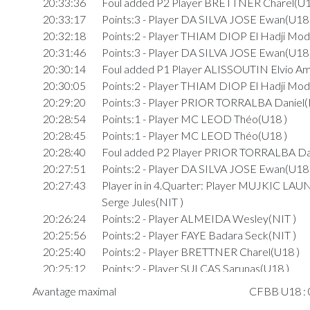
20:33:36
Foul added P2 Player BRETTNER Charel(U1
20:33:17
Points:3 - Player DA SILVA JOSE Ewan(U18 
20:32:18
Points:2 - Player THIAM DIOP El Hadji Mod
20:31:46
Points:3 - Player DA SILVA JOSE Ewan(U18 
20:30:14
Foul added P1 Player ALISSOUTIN Elvio A
20:30:05
Points:2 - Player THIAM DIOP El Hadji Mod
20:29:20
Points:3 - Player PRIOR TORRALBA Daniel(
20:28:54
Points:1 - Player MC LEOD Théo(U18 )
20:28:45
Points:1 - Player MC LEOD Théo(U18 )
20:28:40
Foul added P2 Player PRIOR TORRALBA Dan
20:27:51
Points:2 - Player DA SILVA JOSE Ewan(U18 
20:27:43
Player in in 4.Quarter: Player MUJKIC LA
Serge Jules(NIT )
20:26:24
Points:2 - Player ALMEIDA Wesley(NIT )
20:25:56
Points:2 - Player FAYE Badara Seck(NIT )
20:25:40
Points:2 - Player BRETTNER Charel(U18 )
20:25:12
Points:2 - Player SULCAS Sarunas(U18 )
20:24:31
Foul added P Player MC LEOD Théo(U18 )
Avantage maximal
CFBB U18 : 0
20:24:21
Points:1 - Player BROSIUS Lee(U18 )