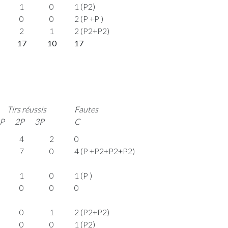
1
0
1 (P2)
0
0
2 (P +P )
2
1
2 (P2+P2)
17
10
17
Tirs réussis
Fautes
P
2P
3P
C
4
2
0
7
0
4 (P +P2+P2+P2)
1
0
1 (P )
0
0
0
0
1
2 (P2+P2)
0
0
1 (P2)