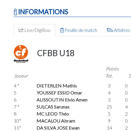
INFORMATIONS
Live/DigiBou
Feuille de match
Arbitres
CFBB U18
Points
Joueur
Tot.
1
4 *
DIETERLEN Mathis
3
0
5
YOUSSEF ESSID Omar
4
0
6
ALISSOUTIN Elvio Amen
3
0
7 *
SULCAS Sarunas
25
4
8
MC LEOD Théo
5
2
10*
MACALOU Abram
9
0
11*
DA SILVA JOSE Ewan
14
2