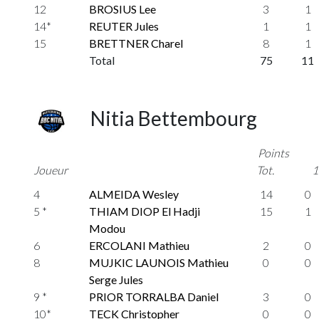
12
BROSIUS Lee
3
1
14*
REUTER Jules
1
1
15
BRETTNER Charel
8
1
Total
75
11
Nitia Bettembourg
Points
Joueur
Tot.
1
4
ALMEIDA Wesley
14
0
5 *
THIAM DIOP El Hadji
15
1
Modou
6
ERCOLANI Mathieu
2
0
8
MUJKIC LAUNOIS Mathieu
0
0
Serge Jules
9 *
PRIOR TORRALBA Daniel
3
0
10*
TECK Christopher
0
0