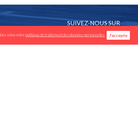
SUIVEZ-NOUS SUR
Facebook
okies selon notre
politique de traitement des données personnelles
.
J'accepte
Instagram -
Luxembourg.basketball
Instagram - Enovos
League Highlights
APPLICATIONS
Iphone / IOS