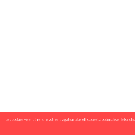
Les cookies visent à rendre votre navigation plus efficace et à optimaliser le foncti