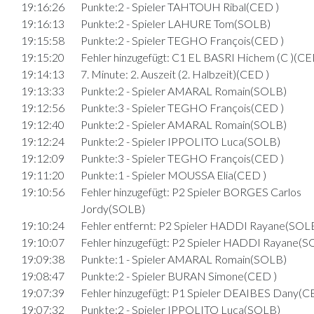
19:16:26
Punkte:2 - Spieler TAHTOUH Ribal(CED )
19:16:13
Punkte:2 - Spieler LAHURE Tom(SOLB)
19:15:58
Punkte:2 - Spieler TEGHO François(CED )
19:15:20
Fehler hinzugefügt: C1 EL BASRI Hichem (C )(CE
19:14:13
7. Minute: 2. Auszeit (2. Halbzeit)(CED )
19:13:33
Punkte:2 - Spieler AMARAL Romain(SOLB)
19:12:56
Punkte:3 - Spieler TEGHO François(CED )
19:12:40
Punkte:2 - Spieler AMARAL Romain(SOLB)
19:12:24
Punkte:2 - Spieler IPPOLITO Luca(SOLB)
19:12:09
Punkte:3 - Spieler TEGHO François(CED )
19:11:20
Punkte:1 - Spieler MOUSSA Elia(CED )
19:10:56
Fehler hinzugefügt: P2 Spieler BORGES Carlos
Jordy(SOLB)
19:10:24
Fehler entfernt: P2 Spieler HADDI Rayane(SOL
19:10:07
Fehler hinzugefügt: P2 Spieler HADDI Rayane(
19:09:38
Punkte:1 - Spieler AMARAL Romain(SOLB)
19:08:47
Punkte:2 - Spieler BURAN Simone(CED )
19:07:39
Fehler hinzugefügt: P1 Spieler DEAIBES Dany(C
19:07:32
Punkte:2 - Spieler IPPOLITO Luca(SOLB)