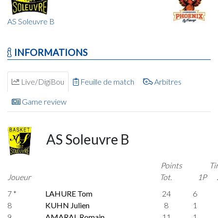
AS Soleuvre B
INFORMATIONS
Live/DigiBou
Feuille de match
Arbitres
Game review
AS Soleuvre B
Points
Ti
Joueur
Tot.
1P
7 *
LAHURE Tom
24
6
8
KUHN Julien
8
1
9
AMARAL Romain
11
1