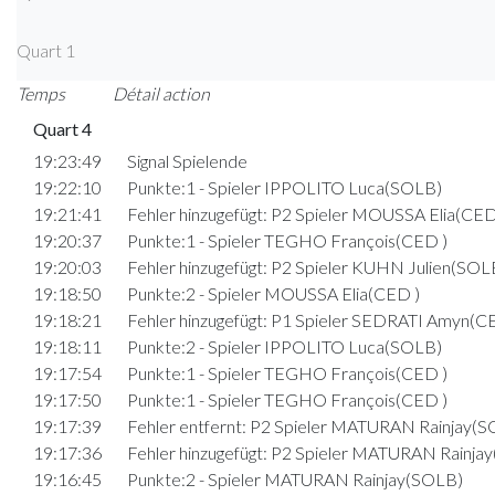
Quart 1
Temps
Détail action
Quart 4
19:23:49
Signal Spielende
19:22:10
Punkte:1 - Spieler IPPOLITO Luca(SOLB)
19:21:41
Fehler hinzugefügt: P2 Spieler MOUSSA Elia(CED
19:20:37
Punkte:1 - Spieler TEGHO François(CED )
19:20:03
Fehler hinzugefügt: P2 Spieler KUHN Julien(SOL
19:18:50
Punkte:2 - Spieler MOUSSA Elia(CED )
19:18:21
Fehler hinzugefügt: P1 Spieler SEDRATI Amyn(C
19:18:11
Punkte:2 - Spieler IPPOLITO Luca(SOLB)
19:17:54
Punkte:1 - Spieler TEGHO François(CED )
19:17:50
Punkte:1 - Spieler TEGHO François(CED )
19:17:39
Fehler entfernt: P2 Spieler MATURAN Rainjay(
19:17:36
Fehler hinzugefügt: P2 Spieler MATURAN Rainja
19:16:45
Punkte:2 - Spieler MATURAN Rainjay(SOLB)