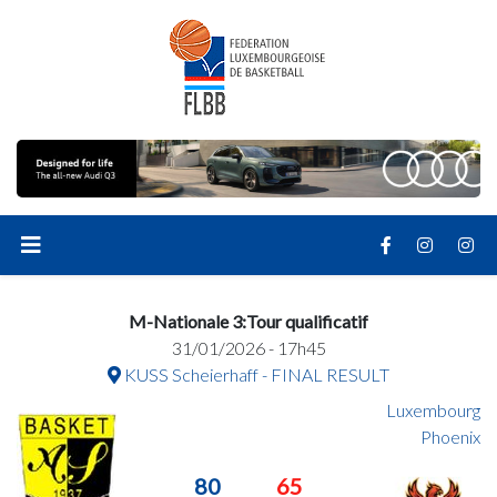
M-Nationale 3:Tour qualificatif
31/01/2026 - 17h45
KUSS Scheierhaff - FINAL RESULT
Luxembourg
Phoenix
80
65