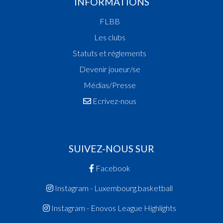
INFORMATIONS
20:30:04
Punkten:1 - Spiller NUNES JORDAO Pedro(ARA
20:29:47
Fehler bäigesat P Spiller GILLEN Kevin John(DIE
FLBB
20:28:53
Fehler bäigesat P Spiller KASTECKAS Alvis(ARAB
Les clubs
20:27:04
7. Minutt: 1. temps mort (2. Halschënt)(ARAB)
Statuts et réglements
20:26:31
Punkten:1 - Spiller SIJARIC Amar(DIE )
20:26:22
Fehler bäigesat P2 Spiller BECKER Tom(ARAB)
Devenir joueur/se
20:25:41
Punkten:3 - Spiller GILLEN Kevin John(DIE )
Médias/Presse
20:25:03
Punkten:2 - Spiller KASTECKAS Alvis(ARAB)
Ecrivez-nous
20:24:15
Punkten:1 - Spiller SIJARIC Amar(DIE )
20:22:39
Punkten:2 - Spiller BACKENDORF Marc(ARAB)
20:21:35
Punkten:3 - Spiller BACKENDORF Marc(ARAB)
20:21:27
Fehler bäigesat P Spiller RODRIGUES FORTES 
SUIVEZ-NOUS SUR
Nelson(DIE )
20:20:35
Punkten:2 - Spiller KASTECKAS Alvis(ARAB)
Facebook
20:20:10
Punkten:2 - Spiller BECKER Tom(ARAB)
20:18:49
Fehler bäigesat P Spiller GILLEN Kevin John(DIE
Instagram - Luxembourg.basketball
20:18:24
Punkten:2 - Spiller ALMEIDA DA CRUZ Daniel J
Instagram - Enovos League Highlights
20:18:03
Punkten:3 - Spiller SIJARIC Amar(DIE )
20:17:36
Punkten:3 - Spiller BACKENDORF Marc(ARAB)