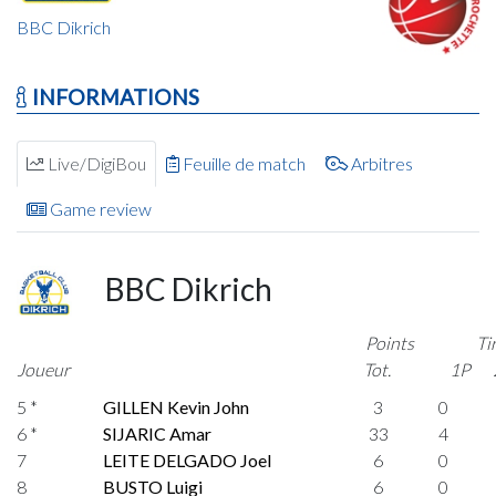
BBC Dikrich
INFORMATIONS
Live/DigiBou
Feuille de match
Arbitres
Game review
BBC Dikrich
Points
Ti
Joueur
Tot.
1P
5 *
GILLEN Kevin John
3
0
6 *
SIJARIC Amar
33
4
7
LEITE DELGADO Joel
6
0
8
BUSTO Luigi
6
0