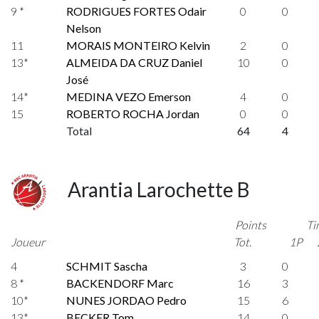
9 *
RODRIGUES FORTES Odair
0
0
Nelson
11
MORAIS MONTEIRO Kelvin
2
0
13*
ALMEIDA DA CRUZ Daniel
10
0
José
14*
MEDINA VEZO Emerson
4
0
15
ROBERTO ROCHA Jordan
0
0
Total
64
4
Arantia Larochette B
Points
Ti
Joueur
Tot.
1P
4
SCHMIT Sascha
3
0
8 *
BACKENDORF Marc
16
3
10*
NUNES JORDAO Pedro
15
6
13*
BECKER Tom
14
0