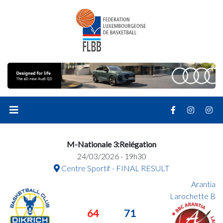
M-Nationale 3:Relégation
24/03/2026 - 19h30
Centre Sportif - FINAL RESULT
Arantia
Larochette B
64
71