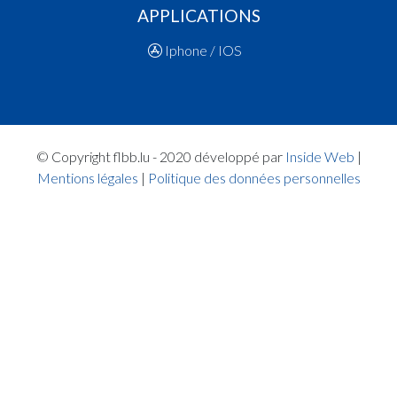
APPLICATIONS
20:16:57
Punkten:2 - Spiller NUNES JORDAO Pedro(ARA
Quart 2
Iphone / IOS
20:10:59
Fehler bäigesat P Spiller BECKER Tom(ARAB)
20:10:52
Feeler geläscht P Spiller KASTECKAS Alvis(ARAB
20:08:05
Punkten:3 - Spiller SIJARIC Amar(DIE )
20:07:50
Punkten:2 - Spiller KASTECKAS Alvis(ARAB)
20:07:21
Fehler bäigesat P Spiller KASTECKAS Alvis(ARAB
© Copyright flbb.lu - 2020 développé par
Inside Web
|
20:07:04
Punkten:2 - Spiller BECKER Tom(ARAB)
Mentions légales
|
Politique des données personnelles
20:06:54
Punkten:3 - Spiller SIJARIC Amar(DIE )
20:06:43
Fehler bäigesat P Spiller BACKENDORF Marc(
20:06:11
Punkten:2 - Spiller BECKER Tom(ARAB)
20:05:49
Punkten:1 - Spiller KASTECKAS Alvis(ARAB)
20:05:15
Fehler bäigesat P2 Spiller MEDINA VEZO Emers
20:04:31
Punkten:3 - Spiller NUNES JORDAO Pedro(ARA
20:04:08
Fehler bäigesat P Spiller SIJARIC Amar(DIE )
20:03:40
Punkten:3 - Spiller SIJARIC Amar(DIE )
20:03:01
Punkten:2 - Spiller SIJARIC Amar(DIE )
20:00:53
6. Minutt: 2. temps mort (1. Halschënt)(ARAB)