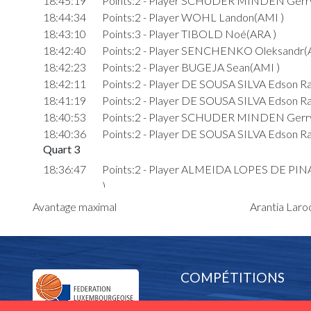
18:45:19
Points:2 - Player SCHUDER MINDEN Gerr
18:44:34
Points:2 - Player WOHL Landon(AMI )
18:43:10
Points:3 - Player TIBOLD Noé(ARA )
18:42:40
Points:2 - Player SENCHENKO Oleksandr(
18:42:23
Points:2 - Player BUGEJA Sean(AMI )
18:42:11
Points:2 - Player DE SOUSA SILVA Edson Ra
18:41:19
Points:2 - Player DE SOUSA SILVA Edson Ra
18:40:53
Points:2 - Player SCHUDER MINDEN Gerr
18:40:36
Points:2 - Player DE SOUSA SILVA Edson Ra
Quart 3
18:36:47
Points:2 - Player ALMEIDA LOPES DE PINA
)
18:36:00
Foul added P1 Player TIBOLD Noé(ARA )
Avantage maximal
Arantia Laroc
18:35:55
Points:2 - Player LOECHNER-ERNST Hect
Dieter(AMI )
18:35:12
Points:2 - Player ALMEIDA LOPES DE PINA
)
COMPÉTITIONS
18:34:37
Foul added P1 Player LOECHNER-ERNST 
Dieter(AMI )
Equipes nationales