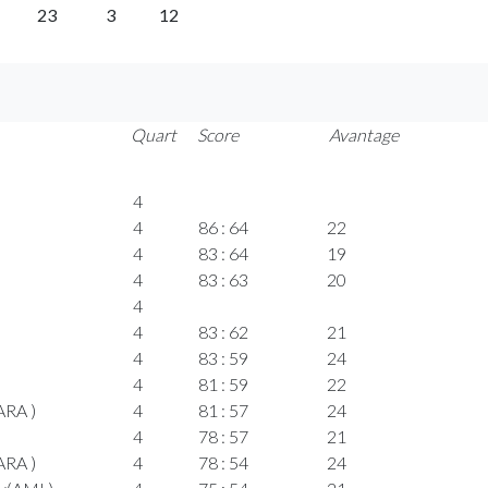
23
3
12
Quart
Score
Avantage
4
4
86 : 64
22
4
83 : 64
19
4
83 : 63
20
4
4
83 : 62
21
4
83 : 59
24
4
81 : 59
22
ARA )
4
81 : 57
24
4
78 : 57
21
ARA )
4
78 : 54
24