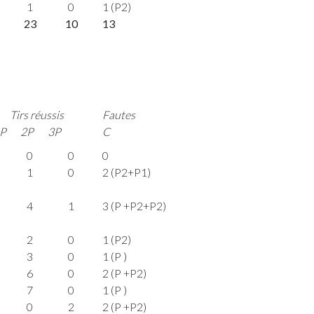
1
0
1 (P2)
23
10
13
Tirs réussis
Fautes
P
2P
3P
C
0
0
0
1
0
2 (P2+P1)
4
1
3 (P +P2+P2)
2
0
1 (P2)
3
0
1 (P )
6
0
2 (P +P2)
7
0
1 (P )
0
2
2 (P +P2)