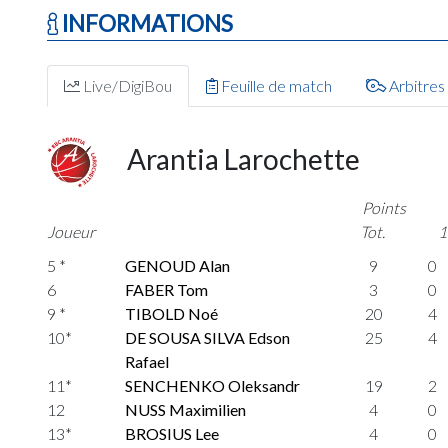
INFORMATIONS
Live/DigiBou
Feuille de match
Arbitres
Arantia Larochette
Points
Joueur
Tot.
1
5 *
GENOUD Alan
9
0
6
FABER Tom
3
0
9 *
TIBOLD Noé
20
4
10*
DE SOUSA SILVA Edson
25
4
Rafael
11*
SENCHENKO Oleksandr
19
2
12
NUSS Maximilien
4
0
13*
BROSIUS Lee
4
0