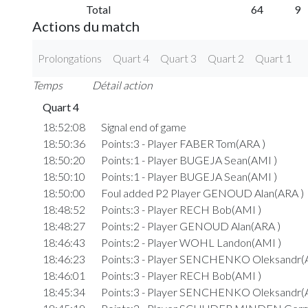
Total
64
9
Actions du match
Prolongations
Quart 4
Quart 3
Quart 2
Quart 1
Temps
Détail action
Quart 4
18:52:08
Signal end of game
18:50:36
Points:3 - Player FABER Tom(ARA )
18:50:20
Points:1 - Player BUGEJA Sean(AMI )
18:50:10
Points:1 - Player BUGEJA Sean(AMI )
18:50:00
Foul added P2 Player GENOUD Alan(ARA )
18:48:52
Points:3 - Player RECH Bob(AMI )
18:48:27
Points:2 - Player GENOUD Alan(ARA )
18:46:43
Points:2 - Player WOHL Landon(AMI )
18:46:23
Points:3 - Player SENCHENKO Oleksandr(
18:46:01
Points:3 - Player RECH Bob(AMI )
18:45:34
Points:3 - Player SENCHENKO Oleksandr(