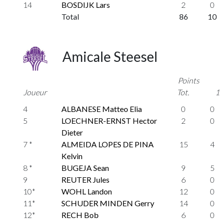
14
BOSDIJK Lars
2
0
Total
86
10
Amicale Steesel
Points
Joueur
Tot.
1
4
ALBANESE Matteo Elia
0
0
5
LOECHNER-ERNST Hector
2
0
Dieter
7 *
ALMEIDA LOPES DE PINA
15
4
Kelvin
8 *
BUGEJA Sean
9
5
9
REUTER Jules
6
0
10*
WOHL Landon
12
0
11*
SCHUDER MINDEN Gerry
14
0
12*
RECH Bob
6
0