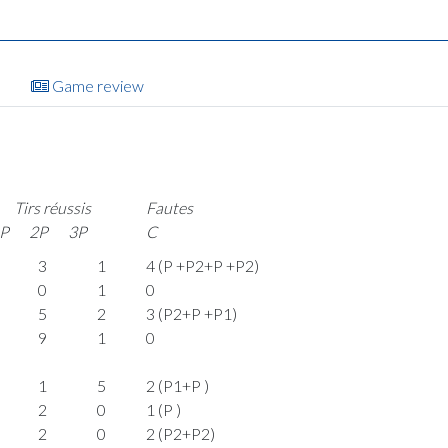
Game review
Tirs réussis
Fautes
P
2P
3P
C
3
1
4 (P +P2+P +P2)
0
1
0
5
2
3 (P2+P +P1)
9
1
0
1
5
2 (P1+P )
2
0
1 (P )
2
0
2 (P2+P2)