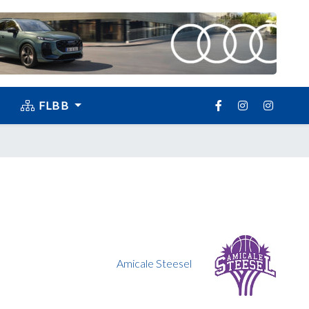
FLBB
Amicale Steesel