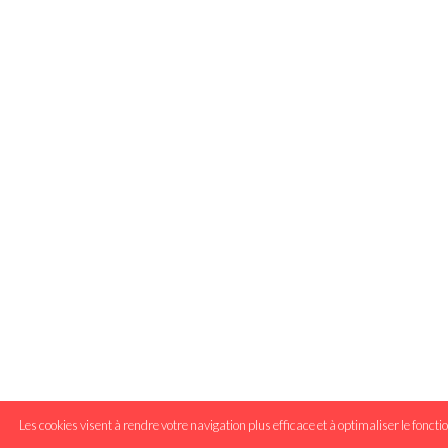
Les cookies visent à rendre votre navigation plus efficace et à optimaliser le foncti