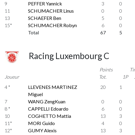
9
PEFFER Yannick
3
0
11
SCHUMACHER Linus
0
0
13
SCHAEFER Ben
5
0
15*
SCHUMACHER Robyn
6
0
Total
67
5
Racing Luxembourg C
Points
Ti
Joueur
Tot.
1P
4 *
LLEVENES MARTINEZ
20
1
Miguel
7
WANG ZengKuan
0
0
8 *
CAPPELLI Edoardo
6
0
10
COGHETTO Mattia
13
3
11*
MORI Guido
4
0
12*
GUMY Alexis
13
3