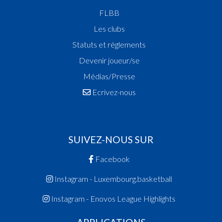
20:13:54
Fehler hinzugefügt: P2 Spieler COGHETTO Matt
FLBB
20:13:22
Punkte:1 - Spieler PIVIDOR Luca(GREB)
Les clubs
20:13:12
Punkte:1 - Spieler PIVIDOR Luca(GREB)
Statuts et réglements
20:12:31
Fehler entfernt: P2 Spieler MANJANI Drini(RAC
20:12:28
Fehler hinzugefügt: P2 Spieler CAPPELLI Edoar
Devenir joueur/se
20:11:43
Fehler hinzugefügt: P2 Spieler MANJANI Drini(
Médias/Presse
20:11:24
Punkte:2 - Spieler GUMY Alexis(RACC)
Ecrivez-nous
20:10:57
Punkte:3 - Spieler PIVIDOR Luca(GREB)
20:09:58
Punkte:2 - Spieler CAPPELLI Edoardo(RACC)
20:09:41
Punkte:3 - Spieler PIVIDOR Luca(GREB)
20:09:06
Punkte:1 - Spieler GUMY Alexis(RACC)
SUIVEZ-NOUS SUR
20:08:35
Fehler hinzugefügt: P2 Spieler SCHUMACHER
Robyn(GREB)
Facebook
20:07:57
Punkte:2 - Spieler BAUER Lex(GREB)
20:06:41
Punkte:2 - Spieler PIVIDOR Luca(GREB)
Instagram - Luxembourg.basketball
20:06:25
Punkte:2 - Spieler LLEVENES MARTINEZ Migu
Instagram - Enovos League Highlights
Quart 2
19:58:05
10. Minute: 2. Auszeit (1. Halbzeit)(GREB)