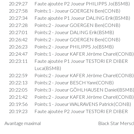
20:29:27
Faute ajoutée P2 Joueur PHILIPPS Jo(BSMB)
20:27:58
Points:1 - Joueur GOERGEN Ben(CONB)
20:27:34
Faute ajoutée P1 Joueur DALING Erik(BSMB)
20:27:28
Points:2 - Joueur GOERGEN Ben(CONB)
20:27:01
Points:2 - Joueur DALING Erik(BSMB)
20:26:42
Points:2 - Joueur GOERGEN Ben(CONB)
20:26:23
Points:2 - Joueur PHILIPPS Jo(BSMB)
20:24:47
Points:1 - Joueur KAFER Jérôme Charel(CONB)
20:23:11
Faute ajoutée P1 Joueur TESTORI EP. DIBER
Luca(BSMB)
20:22:59
Points:2 - Joueur KAFER Jérôme Charel(CONB)
20:22:13
Points:2 - Joueur BESCH Yann(CONB)
20:22:05
Points:3 - Joueur GÖHLHAUSEN Daniel(BSMB
20:21:42
Points:2 - Joueur KAFER Jérôme Charel(CONB)
20:19:56
Points:1 - Joueur WALRAVENS Patrick(CONB)
20:19:23
Faute ajoutée P2 Joueur TESTORI EP. DIBER
Luca(BSMB)
Avantage maximal
Black Star Mersch
20:19:08
Points:2 - Joueur TESTORI EP. DIBER Luca(BS
Quart 3