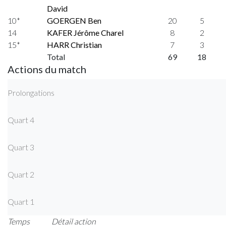
David
10*
GOERGEN Ben
20
5
14
KAFER Jérôme Charel
8
2
15*
HARR Christian
7
3
Total
69
18
Actions du match
Prolongations
Quart 4
Quart 3
Quart 2
Quart 1
Temps
Détail action