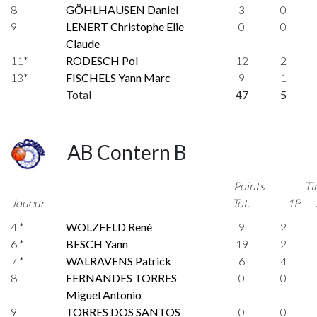
8
GÖHLHAUSEN Daniel
3
0
9
LENERT Christophe Elie
0
0
Claude
11*
RODESCH Pol
12
2
13*
FISCHELS Yann Marc
9
1
Total
47
5
AB Contern B
Points
Ti
Joueur
Tot.
1P
4 *
WOLZFELD René
9
2
6 *
BESCH Yann
19
2
7 *
WALRAVENS Patrick
6
4
8
FERNANDES TORRES
0
0
Miguel Antonio
9
TORRES DOS SANTOS
0
0