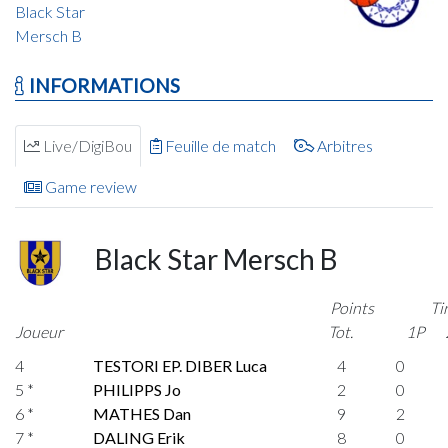
Black Star
Mersch B
INFORMATIONS
Live/DigiBou
Feuille de match
Arbitres
Game review
Black Star Mersch B
Points
Ti
Joueur
Tot.
1P
4
TESTORI EP. DIBER Luca
4
0
5 *
PHILIPPS Jo
2
0
6 *
MATHES Dan
9
2
7 *
DALING Erik
8
0