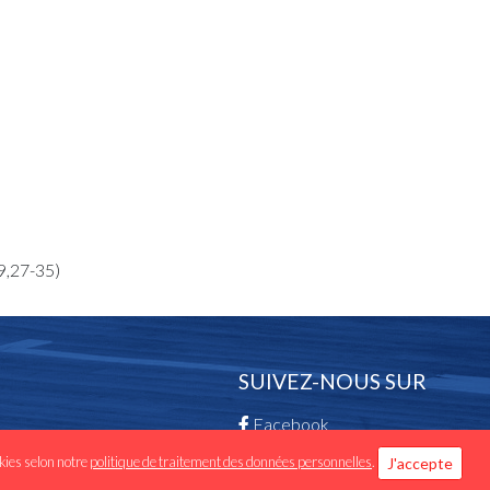
9,27-35)
SUIVEZ-NOUS SUR
Facebook
okies selon notre
politique de traitement des données personnelles
.
J'accepte
Instagram -