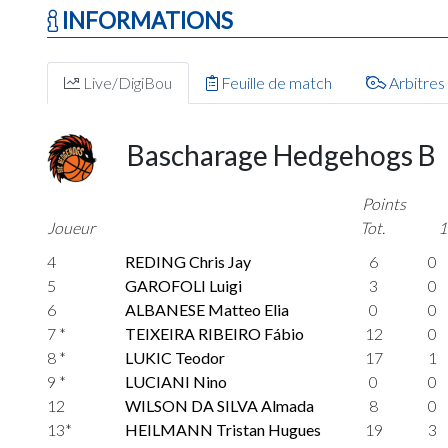
INFORMATIONS
Live/DigiBou
Feuille de match
Arbitres
Bascharage Hedgehogs B
Points
Joueur
Tot.
1
4
REDING Chris Jay
6
0
5
GAROFOLI Luigi
3
0
6
ALBANESE Matteo Elia
0
0
7 *
TEIXEIRA RIBEIRO Fábio
12
0
8 *
LUKIC Teodor
17
1
9 *
LUCIANI Nino
0
0
12
WILSON DA SILVA Almada
8
0
13*
HEILMANN Tristan Hugues
19
3