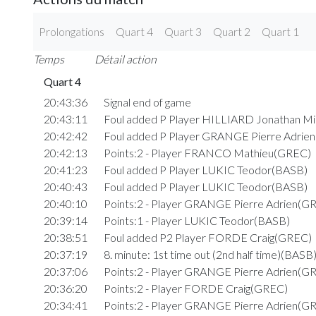
Prolongations
Quart 4
Quart 3
Quart 2
Quart 1
Temps
Détail action
Quart 4
20:43:36
Signal end of game
20:43:11
Foul added P Player HILLIARD Jonathan M
20:42:42
Foul added P Player GRANGE Pierre Adrie
20:42:13
Points:2 - Player FRANCO Mathieu(GREC)
20:41:23
Foul added P Player LUKIC Teodor(BASB)
20:40:43
Foul added P Player LUKIC Teodor(BASB)
20:40:10
Points:2 - Player GRANGE Pierre Adrien(G
20:39:14
Points:1 - Player LUKIC Teodor(BASB)
20:38:51
Foul added P2 Player FORDE Craig(GREC)
20:37:19
8. minute: 1st time out (2nd half time)(BASB
20:37:06
Points:2 - Player GRANGE Pierre Adrien(G
20:36:20
Points:2 - Player FORDE Craig(GREC)
20:34:41
Points:2 - Player GRANGE Pierre Adrien(G