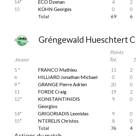
14*
ECO Dzenan
4
2
15
KÜHN Georges
0
0
Total
69
6
Gréngewald Hueschtert C
Points
Joueur
Tot.
1
5 *
FRANCO Mathieu
11
2
6
HILLIARD Jonathan Michael
0
0
9 *
GRANGE Pierre Adrien
20
0
11
FORDE Craig
19
2
12*
KONSTANTINIDIS
9
0
Georgios
14*
GRIGORIADIS Leonidas
9
0
15*
NTERELIS Christos
8
0
Total
76
4
Actions du match