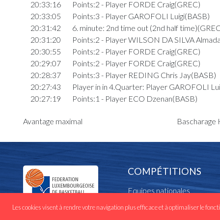
20:33:16
Points:2 - Player FORDE Craig(GREC)
20:33:05
Points:3 - Player GAROFOLI Luigi(BASB)
20:31:42
6. minute: 2nd time out (2nd half time)(GREC
20:31:20
Points:2 - Player WILSON DA SILVA Almad
20:30:55
Points:2 - Player FORDE Craig(GREC)
20:29:07
Points:2 - Player FORDE Craig(GREC)
20:28:37
Points:3 - Player REDING Chris Jay(BASB)
20:27:43
Player in in 4.Quarter: Player GAROFOLI Lu
20:27:19
Points:1 - Player ECO Dzenan(BASB)
20:27:02
Foul added P2 Player FORDE Craig(GREC)
Avantage maximal
Bascharage H
20:26:50
Points:2 - Player GRANGE Pierre Adrien(G
20:26:43
Points:1 - Player ECO Dzenan(BASB)
20:26:07
Foul added P2 Player FORDE Craig(GREC)
20:25:26
Points:2 - Player FORDE Craig(GREC)
20:25:00
Points:1 - Player FRANCO Mathieu(GREC)
COMPÉTITIONS
20:24:46
Foul added P2 Player WILSON DA SILVA A
Equipes nationales
20:24:46
Foul deleted P Player WILSON DA SILVA 
20:24:32
Foul added P Player WILSON DA SILVA Al
Cadres nationaux
Les cookies visent à rendre votre navigation plus efficace et à optimaliser le fonct
20:23:11
Points:3 - Player REDING Chris Jay(BASB)