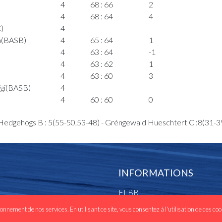
4
68 : 66
2
4
68 : 64
4
)
4
a(BASB)
4
65 : 64
1
4
63 : 64
-1
4
63 : 62
1
4
63 : 60
3
igi(BASB)
4
4
60 : 60
0
4
edgehogs B : 5(55-50,53-48) - Gréngewald Hueschtert C :8(31-3
REC)
4
59 : 60
-1
4
59 : 58
1
4
4
58 : 58
0
4
58 : 56
2
INFORMATIONS
lmada(BASB)
4
FLBB
Almada(BASB)
4
mada(BASB)
4
Les clubs
ionnement de nos services. En utilisant ce site, vous consentez à l'utilisation de ces co
4
58 : 55
3