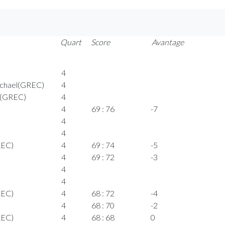
Quart
Score
Avantage
4
ichael(GREC)
4
n(GREC)
4
4
69 : 76
-7
4
4
REC)
4
69 : 74
-5
4
69 : 72
-3
4
)
4
REC)
4
68 : 72
-4
4
68 : 70
-2
REC)
4
68 : 68
0