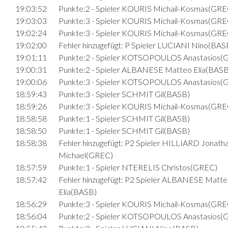
19:03:52
Punkte:2 - Spieler KOURIS Michail-Kosmas(GRE
19:03:03
Punkte:3 - Spieler KOURIS Michail-Kosmas(GRE
19:02:24
Punkte:3 - Spieler KOURIS Michail-Kosmas(GRE
19:02:00
Fehler hinzugefügt: P Spieler LUCIANI Nino(BAS
19:01:11
Punkte:2 - Spieler KOTSOPOULOS Anastasios(
19:00:31
Punkte:2 - Spieler ALBANESE Matteo Elia(BASB
19:00:06
Punkte:3 - Spieler KOTSOPOULOS Anastasios(
18:59:43
Punkte:3 - Spieler SCHMIT Gil(BASB)
18:59:26
Punkte:3 - Spieler KOURIS Michail-Kosmas(GRE
18:58:58
Punkte:1 - Spieler SCHMIT Gil(BASB)
18:58:50
Punkte:1 - Spieler SCHMIT Gil(BASB)
18:58:38
Fehler hinzugefügt: P2 Spieler HILLIARD Jonath
Michael(GREC)
18:57:59
Punkte:1 - Spieler NTERELIS Christos(GREC)
18:57:42
Fehler hinzugefügt: P2 Spieler ALBANESE Matt
Elia(BASB)
18:56:29
Punkte:3 - Spieler KOURIS Michail-Kosmas(GRE
18:56:04
Punkte:2 - Spieler KOTSOPOULOS Anastasios(