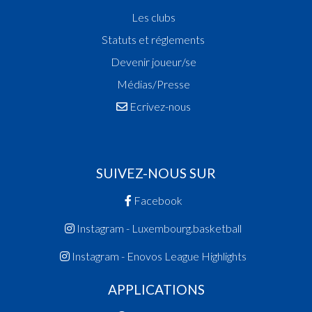
18:33:29
Fehler hinzugefügt: P Spieler KÜHN Georges(BA
Les clubs
Quart 2
Statuts et réglements
18:27:05
Punkte:2 - Spieler ECO Dzenan(BASB)
Devenir joueur/se
18:26:05
Punkte:3 - Spieler ALBANESE Matteo Elia(BASB
18:25:47
Punkte:3 - Spieler SCHMIT Gil(BASB)
Médias/Presse
18:25:30
Punkte:2 - Spieler NTERELIS Christos(GREC)
Ecrivez-nous
18:24:58
Fehler hinzugefügt: P Spieler GIAMPAOLO Rom
Vincenzo(BASB)
18:24:10
Punkte:2 - Spieler KÜHN Georges(BASB)
18:23:59
Punkte:2 - Spieler FRANCO Mathieu(GREC)
SUIVEZ-NOUS SUR
18:23:28
Punkte:2 - Spieler KOTSOPOULOS Anastasios(
18:22:59
Punkte:3 - Spieler FRANCO Mathieu(GREC)
Facebook
18:22:12
Punkte:2 - Spieler RECHT Olaf(GREC)
Instagram - Luxembourg.basketball
18:21:37
Punkte:2 - Spieler ECO Dzenan(BASB)
18:21:00
Punkte:1 - Spieler FRANCO Mathieu(GREC)
Instagram - Enovos League Highlights
18:20:49
Fehler hinzugefügt: P2 Spieler ALBANESE Matt
Elia(BASB)
APPLICATIONS
18:20:02
Punkte:2 - Spieler ALBANESE Matteo Elia(BASB