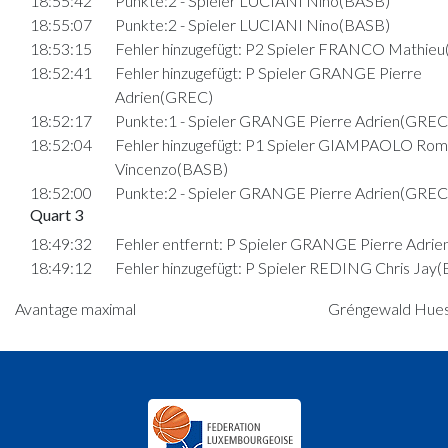
18:55:42
Punkte:2 - Spieler LUCIANI Nino(BASB)
18:55:07
Punkte:2 - Spieler LUCIANI Nino(BASB)
18:53:15
Fehler hinzugefügt: P2 Spieler FRANCO Mathie
18:52:41
Fehler hinzugefügt: P Spieler GRANGE Pierre
Adrien(GREC)
18:52:17
Punkte:1 - Spieler GRANGE Pierre Adrien(GREC
18:52:04
Fehler hinzugefügt: P1 Spieler GIAMPAOLO Ro
Vincenzo(BASB)
18:52:00
Punkte:2 - Spieler GRANGE Pierre Adrien(GREC
Quart 3
18:49:32
Fehler entfernt: P Spieler GRANGE Pierre Adri
18:49:12
Fehler hinzugefügt: P Spieler REDING Chris Jay
18:48:04
Punkte:3 - Spieler FRANCO Mathieu(GREC)
Avantage maximal
Gréngewald Huesc
18:47:03
Punkte:3 - Spieler KOURIS Michail-Kosmas(GRE
18:46:21
Punkte:2 - Spieler NTERELIS Christos(GREC)
18:46:06
Fehler hinzugefügt: P Spieler GRANGE Pierre
Adrien(GREC)
18:45:28
Punkte:1 - Spieler SCHMIT Gil(BASB)
18:45:13
Fehler hinzugefügt: P2 Spieler FRANCO Mathie