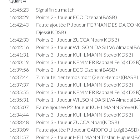
Quart 4
16:45:23
Signal fin du match
16:43:29
Points:2 - Joueur ECO Dzenan(BASB)
16:42:43
Faute ajoutée P Joueur FERNANDES DA CO
Djessi(KDSB)
16:42:30
Points:2 - Joueur ZUCCA Noah(KDSB)
16:42:16
Points:3 - Joueur WILSON DA SILVA Almada(B
16:41:31
Points:3 - Joueur KUHLMANN Steve(KDSB)
16:40:19
Points:3 - Joueur KEMMER Raphael Felix(KDSB
16:39:56
Points:2 - Joueur ECO Dzenan(BASB)
16:37:44
7. minute: 1er temps mort (2e mi-temps)(BASB)
16:37:37
Points:2 - Joueur KUHLMANN Steve(KDSB)
16:35:55
Points:3 - Joueur KEMMER Raphael Felix(KDSB
16:35:31
Points:1 - Joueur WILSON DA SILVA Almada(B
16:35:07
Faute ajoutée P2 Joueur KUHLMANN Steve(K
16:34:44
Points:3 - Joueur KUHLMANN Steve(KDSB)
16:33:48
Points:3 - Joueur ZUCCA Noah(KDSB)
16:33:09
Faute ajoutée P Joueur GAROFOLI Luigi(BASB)
16:31:57
Points:2 - Joueur HEILMANN Tristan Hugues(B