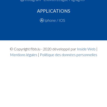
15:56:12
Points:2 - Joueur HEILMANN Tristan Hugues(B
APPLICATIONS
15:55:59
Points:2 - Joueur GAROFOLI Luigi(BASB)
15:54:22
Faute ajoutée P2 Joueur HADZAJLIC Elhan(KD
Iphone / IOS
15:53:53
Points:3 - Joueur KEMMER Raphael Felix(KDSB
15:53:31
Points:2 - Joueur LUKIC Teodor(BASB)
15:52:26
Points:3 - Joueur KUHLMANN Steve(KDSB)
15:52:10
Points:2 - Joueur WILSON DA SILVA Almada(B
15:51:31
Points:2 - Joueur LUKIC Teodor(BASB)
© Copyright flbb.lu - 2020 développé par
Inside Web
|
15:51:08
Points:2 - Joueur TANI Timo(KDSB)
Mentions légales
|
Politique des données personnelles
Quart 1
15:48:33
Points:2 - Joueur GAROFOLI Luigi(BASB)
15:48:00
Joueur en jeu dans le 1.Quart: Joueur KEMP
Philippe(BASB)
15:47:47
Joueur en jeu dans le 1.Quart: Joueur HADZAJL
Elhan(KDSB)
15:47:41
Faute ajoutée P2 Joueur ZUCCA Noah(KDSB)
15:47:02
Points:2 - Joueur DRUZD Michal Robert(KDSB)
15:46:44
Points:2 - Joueur ECO Dzenan(BASB)