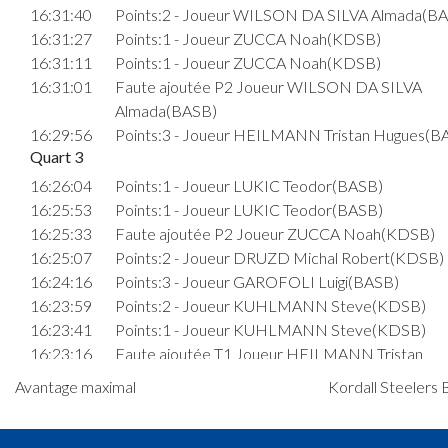
16:31:40
Points:2 - Joueur WILSON DA SILVA Almada(B
16:31:27
Points:1 - Joueur ZUCCA Noah(KDSB)
16:31:11
Points:1 - Joueur ZUCCA Noah(KDSB)
16:31:01
Faute ajoutée P2 Joueur WILSON DA SILVA
Almada(BASB)
16:29:56
Points:3 - Joueur HEILMANN Tristan Hugues(B
Quart 3
16:26:04
Points:1 - Joueur LUKIC Teodor(BASB)
16:25:53
Points:1 - Joueur LUKIC Teodor(BASB)
16:25:33
Faute ajoutée P2 Joueur ZUCCA Noah(KDSB)
16:25:07
Points:2 - Joueur DRUZD Michal Robert(KDSB)
16:24:16
Points:3 - Joueur GAROFOLI Luigi(BASB)
16:23:59
Points:2 - Joueur KUHLMANN Steve(KDSB)
16:23:41
Points:1 - Joueur KUHLMANN Steve(KDSB)
16:23:16
Faute ajoutée T1 Joueur HEILMANN Tristan
Hugues(BASB)
Avantage maximal
Kordall Steelers 
16:22:25
Faute ajoutée P2 Joueur TANI Timo(KDSB)
16:21:35
Faute ajoutée P Joueur DRUZD Michal Robert