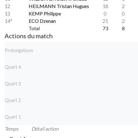
12
HEILMANN Tristan Hugues
18
2
13
KEMP Philippe
0
0
14*
ECO Dzenan
21
2
Total
73
8
Actions du match
Prolongations
Quart 4
Quart 3
Quart 2
Quart 1
Temps
Détail action