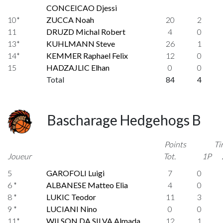
CONCEICAO Djessi
10*
ZUCCA Noah
20
2
11
DRUZD Michal Robert
4
0
13*
KUHLMANN Steve
26
1
14*
KEMMER Raphael Felix
12
0
15
HADZAJLIC Elhan
0
0
Total
84
4
Bascharage Hedgehogs B
Points
Ti
Joueur
Tot.
1P
5
GAROFOLI Luigi
7
0
6 *
ALBANESE Matteo Elia
4
0
8 *
LUKIC Teodor
11
3
9 *
LUCIANI Nino
0
0
11*
WILSON DA SILVA Almada
12
1