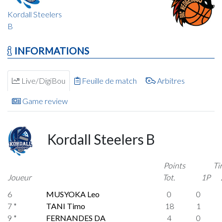
Kordall Steelers
B
INFORMATIONS
Live/DigiBou
Feuille de match
Arbitres
Game review
Kordall Steelers B
Points
Ti
Joueur
Tot.
1P
6
MUSYOKA Leo
0
0
7 *
TANI Timo
18
1
9 *
FERNANDES DA
4
0