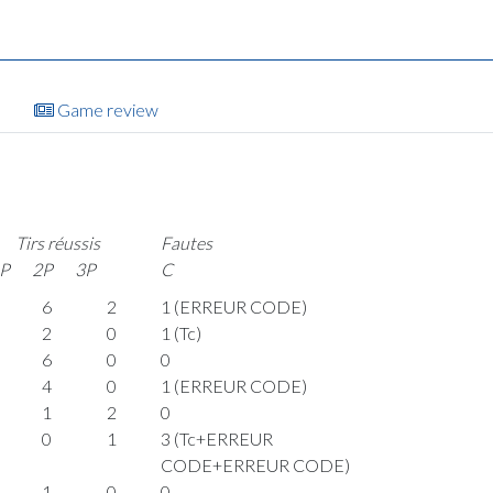
Game review
Tirs réussis
Fautes
P
2P
3P
C
6
2
1 (ERREUR CODE)
2
0
1 (Tc)
6
0
0
4
0
1 (ERREUR CODE)
1
2
0
0
1
3 (Tc+ERREUR
CODE+ERREUR CODE)
1
0
0