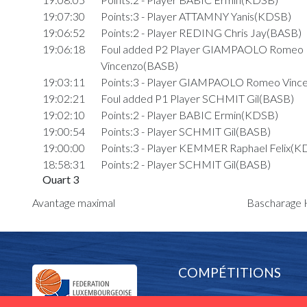
19:07:30
Points:3 - Player ATTAMNY Yanis(KDSB)
19:06:52
Points:2 - Player REDING Chris Jay(BASB)
19:06:18
Foul added P2 Player GIAMPAOLO Romeo
Vincenzo(BASB)
19:03:11
Points:3 - Player GIAMPAOLO Romeo Vinc
19:02:21
Foul added P1 Player SCHMIT Gil(BASB)
19:02:10
Points:2 - Player BABIC Ermin(KDSB)
19:00:54
Points:3 - Player SCHMIT Gil(BASB)
19:00:00
Points:3 - Player KEMMER Raphael Felix(K
18:58:31
Points:2 - Player SCHMIT Gil(BASB)
Quart 3
18:56:05
Points:3 - Player KEMMER Raphael Felix(K
Avantage maximal
Bascharage H
18:55:32
Points:2 - Player FERNANDES DA CONC
Djessi(KDSB)
18:54:30
Points:2 - Player GAROFOLI Luigi(BASB)
18:53:52
Points:2 - Player SCHMIT Gil(BASB)
COMPÉTITIONS
18:53:28
Foul added P Player GAROFOLI Luigi(BASB
18:52:52
Points:2 - Player ECO Dzenan(BASB)
Equipes nationales