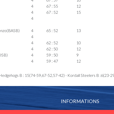
4
67 : 55
12
4
67 : 52
15
4
enzo(BASB)
4
65 : 52
13
4
4
62 : 52
10
4
62 : 50
12
DSB)
4
59 : 50
9
4
59 : 47
12
DSB)
3
57 : 47
10
edgehogs B : 15(74-59,67-52,57-42) - Kordall Steelers B :6(23-2
EICAO
3
57 : 44
13
3
57 : 42
15
3
55 : 42
13
INFORMATIONS
)
3
3
53 : 42
11
FLBB