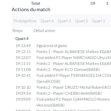
Total
59
1
Actions du match
Prolongations
Quart 4
Quart 3
Quart 2
Quart 1
Temps
Détail action
Quart 4
19:13:49
Signal end of game
19:12:11
Points:1 - Player ALBANESE Matteo Elia(B
19:12:07
Foul added P1 Player MARCHAND Ulryc(
19:11:51
Points:2 - Player ALBANESE Matteo Elia(B
19:11:08
Points:2 - Player ECO Dzenan(BASB)
19:10:41
Foul added P Player FERNANDES DA C
Djessi(KDSB)
19:10:10
Points:2 - Player DRUZD Michal Robert(K
19:09:54
Points:2 - Player CHEBBI Amin(BASB)
19:09:09
Foul added P2 Player GIAMPAOLO Romeo
Vincenzo(BASB)
19:08:05
Points:2 - Player BABIC Ermin(KDSB)