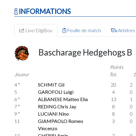
INFORMATIONS
Live/DigiBou
Feuille de match
Arbitres
Bascharage Hedgehogs B
Points
Joueur
Tot.
1
4 *
SCHMIT Gil
20
2
5
GAROFOLI Luigi
4
0
6 *
ALBANESE Matteo Elia
13
1
7 *
REDING Chris Jay
8
0
9 *
LUCIANI Nino
8
0
11
GIAMPAOLO Romeo
3
0
Vincenzo
13
CHEBBI Amin
2
0