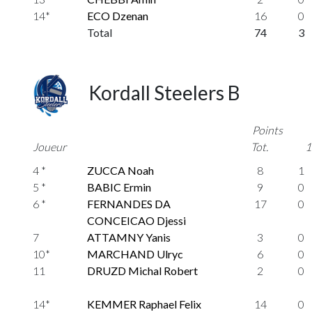
14*
ECO Dzenan
16
0
Total
74
3
Kordall Steelers B
Points
Joueur
Tot.
1
4 *
ZUCCA Noah
8
1
5 *
BABIC Ermin
9
0
6 *
FERNANDES DA
17
0
CONCEICAO Djessi
7
ATTAMNY Yanis
3
0
10*
MARCHAND Ulryc
6
0
11
DRUZD Michal Robert
2
0
14*
KEMMER Raphael Felix
14
0