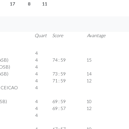
17
8
11
Quart
Score
Avantage
4
ASB)
4
74 : 59
15
KDSB)
4
ASB)
4
73 : 59
14
4
71 : 59
12
ONCEICAO
4
DSB)
4
69 : 59
10
4
69 : 57
12
4
4
67 : 57
10