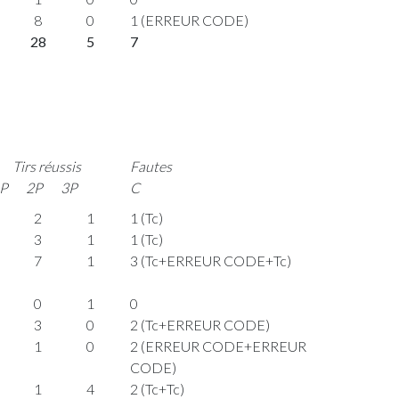
8
0
1 (ERREUR CODE)
28
5
7
Tirs réussis
Fautes
P
2P
3P
C
2
1
1 (Tc)
3
1
1 (Tc)
7
1
3 (Tc+ERREUR CODE+Tc)
0
1
0
3
0
2 (Tc+ERREUR CODE)
1
0
2 (ERREUR CODE+ERREUR
CODE)
1
4
2 (Tc+Tc)