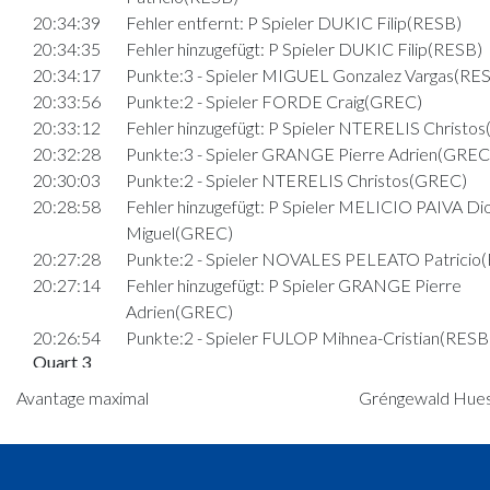
20:34:39
Fehler entfernt: P Spieler DUKIC Filip(RESB)
20:34:35
Fehler hinzugefügt: P Spieler DUKIC Filip(RESB)
20:34:17
Punkte:3 - Spieler MIGUEL Gonzalez Vargas(RE
20:33:56
Punkte:2 - Spieler FORDE Craig(GREC)
20:33:12
Fehler hinzugefügt: P Spieler NTERELIS Christo
20:32:28
Punkte:3 - Spieler GRANGE Pierre Adrien(GREC
20:30:03
Punkte:2 - Spieler NTERELIS Christos(GREC)
20:28:58
Fehler hinzugefügt: P Spieler MELICIO PAIVA Di
Miguel(GREC)
20:27:28
Punkte:2 - Spieler NOVALES PELEATO Patricio
20:27:14
Fehler hinzugefügt: P Spieler GRANGE Pierre
Adrien(GREC)
20:26:54
Punkte:2 - Spieler FULOP Mihnea-Cristian(RESB
Quart 3
20:24:24
Punkte:2 - Spieler LAZARIDIS Georgios(GREC)
Avantage maximal
Gréngewald Huesc
20:23:12
Punkte:2 - Spieler ZILIONIS Kristupas(RESB)
20:22:56
Fehler hinzugefügt: P1 Spieler FULOP Mihnea-
Cristian(RESB)