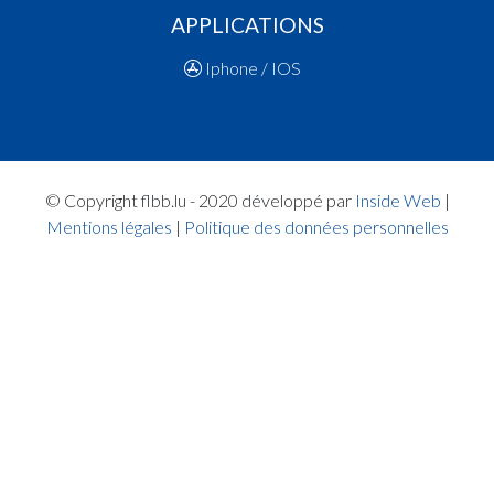
20:00:54
Fehler hinzugefügt: P2 Spieler FULOP Mihnea-
APPLICATIONS
Cristian(RESB)
20:00:23
Fehler hinzugefügt: P2 Spieler FRANCO Mathie
Iphone / IOS
19:58:56
Punkte:1 - Spieler KOTSOPOULOS Anastasios(
19:58:43
Punkte:1 - Spieler KOTSOPOULOS Anastasios(
19:58:19
Fehler hinzugefügt: P2 Spieler FULOP Mihnea-
Cristian(RESB)
19:57:18
Punkte:2 - Spieler FULOP Mihnea-Cristian(RESB
© Copyright flbb.lu - 2020 développé par
Inside Web
|
19:56:37
Punkte:2 - Spieler MELICIO PAIVA Diogo Migue
Mentions légales
|
Politique des données personnelles
19:56:27
Punkte:3 - Spieler DUKIC Filip(RESB)
19:55:14
Fehler hinzugefügt: P Spieler GRANGE Pierre
Adrien(GREC)
19:54:56
Punkte:1 - Spieler NTERELIS Christos(GREC)
19:54:47
Punkte:1 - Spieler NTERELIS Christos(GREC)
19:54:34
Fehler hinzugefügt: P2 Spieler WOZNIAK Artur(
19:54:03
Fehler hinzugefügt: P Spieler FULOP Mihnea-
Cristian(RESB)
19:52:18
Punkte:3 - Spieler RUSU Liviu-Constantin(RESB)
19:51:31
Punkte:2 - Spieler GRANGE Pierre Adrien(GREC