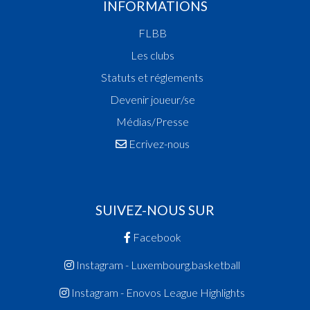
INFORMATIONS
20:16:07
Punkte:2 - Spieler RECHT Olaf(GREC)
20:15:23
Punkte:2 - Spieler RECHT Olaf(GREC)
FLBB
20:14:00
Fehler hinzugefügt: P2 Spieler DUKIC Filip(RESB
Les clubs
20:13:13
Punkte:2 - Spieler DUKIC Filip(RESB)
20:11:58
Punkte:2 - Spieler DUKIC Filip(RESB)
Statuts et réglements
20:11:34
Punkte:2 - Spieler ZILIONIS Kristupas(RESB)
Devenir joueur/se
20:10:46
Punkte:1 - Spieler NTERELIS Christos(GREC)
Médias/Presse
20:10:42
Punkte:1 - Spieler NTERELIS Christos(GREC)
20:10:29
Fehler hinzugefügt: P2 Spieler DUKIC Filip(RESB
Ecrivez-nous
20:09:51
Punkte:1 - Spieler DUKIC Filip(RESB)
20:09:36
Fehler hinzugefügt: P2 Spieler KOTSOPOULOS
Anastasios(GREC)
SUIVEZ-NOUS SUR
20:09:11
Fehler hinzugefügt: P Spieler BARELLI Raphael(
Quart 2
Facebook
20:01:19
Fehler hinzugefügt: P Spieler FULOP Mihnea-
Cristian(RESB)
Instagram - Luxembourg.basketball
20:01:19
Fehler entfernt: P2 Spieler FULOP Mihnea-
Instagram - Enovos League Highlights
Cristian(RESB)