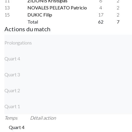
11
ZILIONIS Kristupas
6
2
13
NOVALES PELEATO Patricio
4
2
15
DUKIC Filip
17
2
Total
62
7
Actions du match
Prolongations
Quart 4
Quart 3
Quart 2
Quart 1
Temps
Détail action
Quart 4