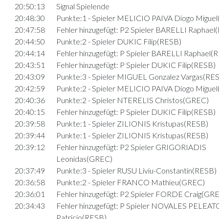
20:50:13
Signal Spielende
20:48:30
Punkte:1 - Spieler MELICIO PAIVA Diogo Migue
20:47:58
Fehler hinzugefügt: P2 Spieler BARELLI Raphael
20:44:50
Punkte:2 - Spieler DUKIC Filip(RESB)
20:44:14
Fehler hinzugefügt: P Spieler BARELLI Raphael(
20:43:51
Fehler hinzugefügt: P Spieler DUKIC Filip(RESB)
20:43:09
Punkte:3 - Spieler MIGUEL Gonzalez Vargas(RE
20:42:59
Punkte:2 - Spieler MELICIO PAIVA Diogo Migue
20:40:36
Punkte:2 - Spieler NTERELIS Christos(GREC)
20:40:15
Fehler hinzugefügt: P Spieler DUKIC Filip(RESB)
20:39:58
Punkte:1 - Spieler ZILIONIS Kristupas(RESB)
20:39:44
Punkte:1 - Spieler ZILIONIS Kristupas(RESB)
20:39:12
Fehler hinzugefügt: P2 Spieler GRIGORIADIS
Leonidas(GREC)
20:37:49
Punkte:3 - Spieler RUSU Liviu-Constantin(RESB)
20:36:58
Punkte:2 - Spieler FRANCO Mathieu(GREC)
20:36:01
Fehler hinzugefügt: P2 Spieler FORDE Craig(GR
20:34:43
Fehler hinzugefügt: P Spieler NOVALES PELEAT
Patricio(RESB)