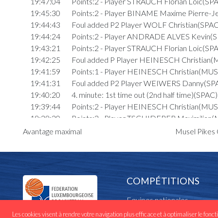
19:47:04
Points:2 - Player STRAUCH Florian Loic(SP
19:45:30
Points:2 - Player BINAME Maxime Pierre-J
19:44:43
Foul added P2 Player WOLF Christian(SPAC
19:44:24
Points:2 - Player ANDRADE ALVES Kevin(
19:43:21
Points:2 - Player STRAUCH Florian Loic(SP
19:42:25
Foul added P Player HEINESCH Christian
19:41:59
Points:1 - Player HEINESCH Christian(MU
19:41:31
Foul added P2 Player WEIWERS Danny(SP
19:40:20
4. minute: 1st time out (2nd half time)(SPAC)
19:39:44
Points:2 - Player HEINESCH Christian(MU
19:39:20
Points:2 - Player TSCHIDERER Maximilian
19:37:51
Foul added P Player TSCHIDERER Maximil
Avantage maximal
Musel Pikes 
19:37:29
Points:3 - Player WEIWERS Danny(SPAC)
19:36:34
Foul added P1 Player TSCHIDERER Maximi
19:36:30
Points:2 - Player WEIWERS Danny(SPAC)
Quart 3
COMPÉTITIONS
19:32:04
Points:2 - Player WEIWERS Danny(SPAC)
Equipes nationales
19:29:46
Foul added P2 Player SCHREINER Jacque
19:29:34
Foul deleted P2 Player BINAME Maxime Pie
Les cookies visent à rendre votre navigation plus efficace et à optimaliser le fonct
Cadres nationaux