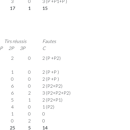
3
0
3 (P +P1+P )
17
1
15
Tirs réussis
Fautes
P
2P
3P
C
2
0
2 (P +P2)
1
0
2 (P +P )
0
0
2 (P +P )
6
0
2 (P2+P2)
6
2
3 (P2+P2+P2)
5
1
2 (P2+P1)
4
0
1 (P2)
1
0
0
0
2
0
25
5
14