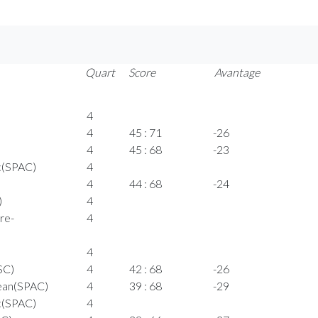
Quart
Score
Avantage
4
4
45 : 71
-26
4
45 : 68
-23
c(SPAC)
4
4
44 : 68
-24
)
4
re-
4
4
SC)
4
42 : 68
-26
ean(SPAC)
4
39 : 68
-29
c(SPAC)
4