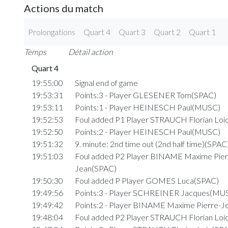
Actions du match
Prolongations
Quart 4
Quart 3
Quart 2
Quart 1
Temps
Détail action
Quart 4
19:55:00
Signal end of game
19:53:31
Points:3 - Player GLESENER Tom(SPAC)
19:53:11
Points:1 - Player HEINESCH Paul(MUSC)
19:52:53
Foul added P1 Player STRAUCH Florian Loi
19:52:50
Points:2 - Player HEINESCH Paul(MUSC)
19:51:32
9. minute: 2nd time out (2nd half time)(SPAC
19:51:03
Foul added P2 Player BINAME Maxime Pier
Jean(SPAC)
19:50:30
Foul added P Player GOMES Luca(SPAC)
19:49:56
Points:3 - Player SCHREINER Jacques(MU
19:49:42
Points:2 - Player BINAME Maxime Pierre-J
19:48:04
Foul added P2 Player STRAUCH Florian Loi