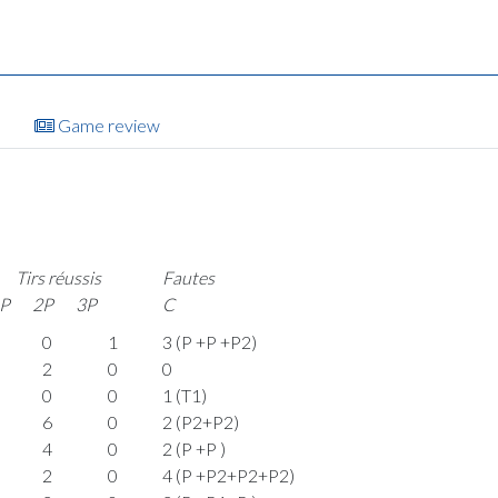
Game review
Tirs réussis
Fautes
P
2P
3P
C
0
1
3 (P +P +P2)
2
0
0
0
0
1 (T1)
6
0
2 (P2+P2)
4
0
2 (P +P )
2
0
4 (P +P2+P2+P2)