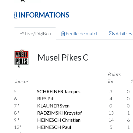
INFORMATIONS
Live/DigiBou
Feuille de match
Arbitres
Musel Pikes C
Points
Joueur
Tot.
1
5
SCHREINER Jacques
3
0
6
RIES Pit
4
0
7 *
KLAUNER Sven
0
0
8 *
RADZIMSKI Krzystof
13
1
9 *
HEINESCH Christian
14
6
12*
HEINESCH Paul
5
1