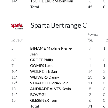
14*
TSCHIDERER Maximilian
6
0
Total
45
8
Sparta Bertrange C
Points
Joueur
Tot.
1
5
BINAME Maxime Pierre-
7
1
Jean
6 *
GROFF Philip
2
0
7
GOMES Luca
1
1
10*
WOLF Christian
14
2
11*
WEIWERS Danny
20
2
12*
STRAUCH Florian Loic
11
0
13
ANDRADE ALVES Kevin
8
0
14*
BOVÉ Gil
2
0
15
GLESENER Tom
6
0
Total
71
6