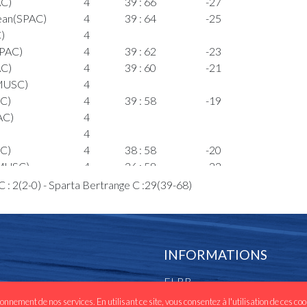
AC)
4
39 : 66
-27
ean(SPAC)
4
39 : 64
-25
)
4
SPAC)
4
39 : 62
-23
AC)
4
39 : 60
-21
(MUSC)
4
SC)
4
39 : 58
-19
AC)
4
4
SC)
4
38 : 58
-20
(MUSC)
4
36 : 58
-22
ian(MUSC)
4
C : 2(2-0) - Sparta Bertrange C :29(39-68)
4
34 : 58
-24
lian(MUSC)
4
4
34 : 55
-21
INFORMATIONS
3
34 : 53
-19
FLBB
s(MUSC)
3
rre-
3
ionnement de nos services. En utilisant ce site, vous consentez à l'utilisation de ces co
Les clubs