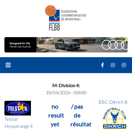
M-Division 4:
18/04/2026 - 00h00
BBC Dikrich B
no
/ pas
result
de
Telstar
yet
résultat
Hesperange E