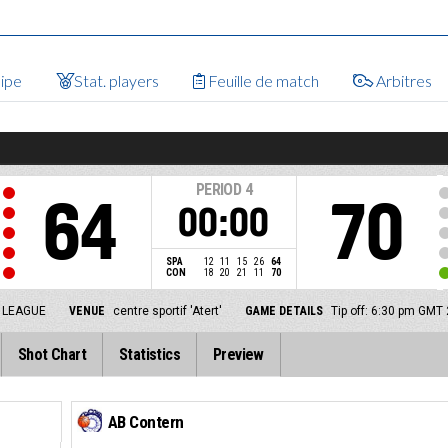
uipe
Stat. players
Feuille de match
Arbitres