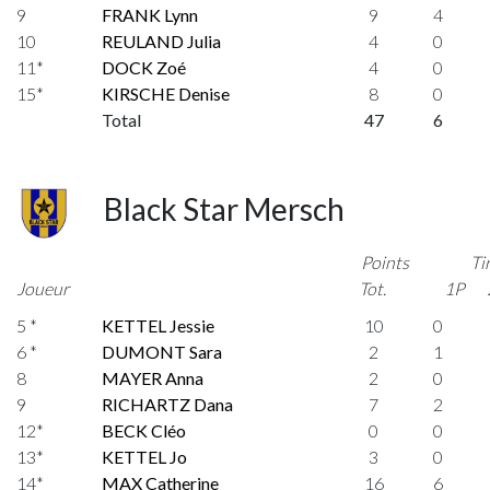
9
FRANK Lynn
9
4
10
REULAND Julia
4
0
11*
DOCK Zoé
4
0
15*
KIRSCHE Denise
8
0
Total
47
6
Black Star Mersch
Points
Ti
Joueur
Tot.
1P
5 *
KETTEL Jessie
10
0
6 *
DUMONT Sara
2
1
8
MAYER Anna
2
0
9
RICHARTZ Dana
7
2
12*
BECK Cléo
0
0
13*
KETTEL Jo
3
0
14*
MAX Catherine
16
6