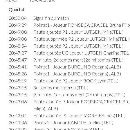
Temps
Détail action
Quart 4
20:50:04
Signal fin du match
20:49:29
Points:1 - Joueur FONSECA CRACEL Bruna Fili
20:49:08
Faute ajoutée P1 Joueur LUTGEN Milla(TEL )
20:49:08
Faute supprimée P2 Joueur LUTGEN Milla(TEL )
20:48:54
Faute ajoutée P2 Joueur LUTGEN Milla(TEL )
20:47:27
Faute ajoutée UC Joueur LUTGEN Charline(TEL 
20:45:47
9. minute: 2e temps mort (2e mi-temps)(TEL )
20:45:41
Points:1 - Joueur BURGUND Rocana(LALB)
20:45:28
Points:1 - Joueur BURGUND Rocana(LALB)
20:45:19
Faute ajoutée P2 Joueur ROCK Lynn(TEL )
20:43:15
3e temps mort perdu.(TEL )
20:43:15
9. minute: 1er temps mort (2e mi-temps)(TEL )
20:43:06
Faute ajoutée P Joueur FONSECA CRACEL Bru
Filipa(LALB)
20:42:04
Faute ajoutée P2 Joueur MOREIRA Ines(TEL )
20:41:36
Points:2 - Joueur KABOTH Joelina(TEL )
20:41:20
Points:3 - Joueur ROCK Lynn(TEL )