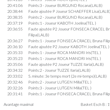
20:41:06
Points:3 - Joueur BURGUND Rocana(LALB)
20:38:44
Faute ajoutée P Joueur SCHAEFFER Lisa(LALB
20:38:35
Points:2 - Joueur BURGUND Rocana(LALB)
20:37:19
Points:1 - Joueur KABOTH Joelina(TEL )
20:36:55
Faute ajoutée P2 Joueur FONSECA CRACEL Br
Filipa(LALB)
20:36:27
Points:1 - Joueur FONSECA CRACEL Bruna Fili
20:36:10
Faute ajoutée P2 Joueur KABOTH Joelina(TEL )
20:35:33
Points:1 - Joueur ROCA MANDRI Iris(TEL )
20:35:23
Points:1 - Joueur ROCA MANDRI Iris(TEL )
20:35:06
Faute ajoutée P2 Joueur TUZZE Ilaria(LALB)
20:34:32
Points:2 - Joueur TUZZE Ilaria(LALB)
20:33:02
5. minute: 3e temps mort (2e mi-temps)(LALB)
20:32:46
Points:2 - Joueur LUTGEN Milla(TEL )
20:32:26
Points:3 - Joueur LUTGEN Milla(TEL )
20:31:41
Points:1 - Joueur FONSECA CRACEL Bruna Fili
20:31:31
Points:1 - Joueur FONSECA CRACEL Bruna Fili
Avantage maximal
Basket Esch B : 1
20:31:19
Faute ajoutée UC Joueur KABOTH Joelina(TEL )