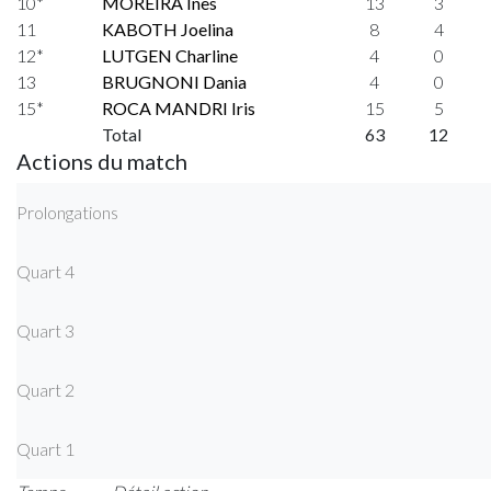
10*
MOREIRA Ines
13
3
11
KABOTH Joelina
8
4
12*
LUTGEN Charline
4
0
13
BRUGNONI Dania
4
0
15*
ROCA MANDRI Iris
15
5
Total
63
12
Actions du match
Prolongations
Quart 4
Quart 3
Quart 2
Quart 1