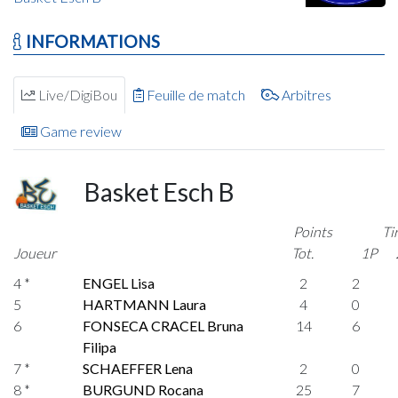
INFORMATIONS
Live/DigiBou
Feuille de match
Arbitres
Game review
Basket Esch B
Points
Ti
Joueur
Tot.
1P
4 *
ENGEL Lisa
2
2
5
HARTMANN Laura
4
0
6
FONSECA CRACEL Bruna
14
6
Filipa
7 *
SCHAEFFER Lena
2
0
8 *
BURGUND Rocana
25
7