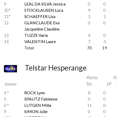
9
LEAL DA SILVA Jessica
0
0
10*
STOCKLAUSEN Luca
9
0
11*
SCHAEFFER Lisa
3
1
12
GLANCLAUDE Eva
0
0
Jacqueline Claudine
13
TUZZE Ilaria
4
0
14
VALENTIN Laure
7
3
Total
70
19
Telstar Hesperange
Points
Ti
Joueur
Tot.
1P
4 *
ROCK Lynn
8
0
5
SPAUTZ Fabienne
0
0
6 *
LUTGEN Milla
11
0
9
SIMON Julie
0
0