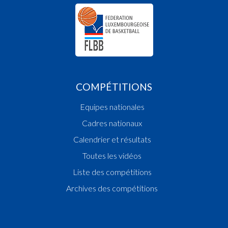
17:07:24
Punkte:2 - Spieler FERRING Jennifer(BEP )
17:06:51
Fehler hinzugefügt: P Spieler CHRISTMANN Lea
17:06:30
Punkte:3 - Spieler SECCO julie(KDS )
17:04:52
9. Minute: 2. Auszeit (2. Halbzeit)(KDS )
17:04:45
Punkte:2 - Spieler KIRSCHE Denise(BEP )
17:04:09
Punkte:2 - Spieler FERRING Jennifer(BEP )
17:03:41
Fehler hinzugefügt: P Spieler STAAR Alisha(KDS )
COMPÉTITIONS
17:03:11
Punkte:2 - Spieler LIZARDO Samantha(BEP )
17:02:36
Punkte:1 - Spieler MACRI Sarah(KDS )
Equipes nationales
17:02:25
Punkte:1 - Spieler MACRI Sarah(KDS )
Cadres nationaux
17:00:48
8. Minute: 1. Auszeit (2. Halbzeit)(KDS )
17:00:42
Fehler hinzugefügt: P2 Spieler LIZARDO Samant
Calendrier et résultats
17:00:08
Punkte:3 - Spieler CHRISTMANN Lea(BEP )
Toutes les vidéos
16:59:44
Punkte:2 - Spieler STAAR Alisha(KDS )
Liste des compétitions
16:57:51
7. Minute: 1. Auszeit (2. Halbzeit)(BEP )
16:56:47
Fehler hinzugefügt: P Spieler FRANK Lynn(BEP )
Archives des compétitions
16:55:45
Punkte:3 - Spieler FRANK Lynn(BEP )
16:55:33
Punkte:3 - Spieler HURT Kim(KDS )
16:53:25
Punkte:1 - Spieler WANTZ Léna Sylviane Huguet