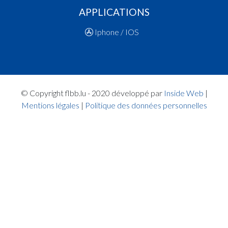
16:30:50
Punkte:3 - Spieler SECCO julie(KDS )
APPLICATIONS
16:29:52
Fehler hinzugefügt: P Spieler LIZARDO Samanth
16:27:57
Spieleinsatz im 2.Viertel: Spieler HELLERS Liz(B
Iphone / IOS
16:25:17
4. Minute: 1. Auszeit (1. Halbzeit)(KDS )
16:25:12
Fehler hinzugefügt: P Spieler NOUEMSI Alessia
Joanna(KDS )
16:24:46
Punkte:2 - Spieler HURT Kim(KDS )
16:24:32
Punkte:2 - Spieler CHRISTMANN Lea(BEP )
© Copyright flbb.lu - 2020 développé par
Inside Web
|
16:24:21
Punkte:3 - Spieler KIRSCHE Denise(BEP )
Mentions légales
|
Politique des données personnelles
16:23:05
Fehler hinzugefügt: P2 Spieler SECCO julie(KDS )
16:22:07
Punkte:2 - Spieler HURT Kim(KDS )
16:20:50
Punkte:1 - Spieler KIRSCHE Denise(BEP )
16:20:37
Punkte:1 - Spieler KIRSCHE Denise(BEP )
16:20:15
Fehler hinzugefügt: P2 Spieler HURT Kim(KDS )
16:19:34
Punkte:3 - Spieler SECCO julie(KDS )
Quart 1
16:15:52
Spieleinsatz im 1.Viertel: Spieler NOUEMSI Aless
Joanna(KDS )
16:14:55
Punkte:2 - Spieler FRANK Lynn(BEP )