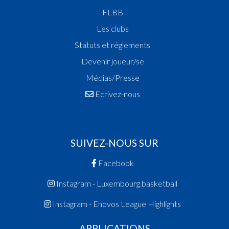
16:31:11
Fehler hinzugefügt: P Spieler SECCO Julie(KDS )
FLBB
16:30:56
Punkte:3 - Spieler STAAR Alisha(KDS )
Les clubs
16:30:32
Fehler hinzugefügt: P Spieler WANTZ Léna Sylvia
Statuts et réglements
Huguette(KDS )
16:29:37
Punkte:3 - Spieler SECCO Julie(KDS )
Devenir joueur/se
16:28:54
Punkte:2 - Spieler WANTZ Léna Sylviane Huguet
Médias/Presse
Quart 2
Ecrivez-nous
16:14:19
Punkte:2 - Spieler STAAR Alisha(KDS )
16:13:23
Punkte:2 - Spieler HURT Kim(KDS )
16:12:25
Punkte:2 - Spieler ROCHA Aline(SOL )
16:12:04
Punkte:2 - Spieler SECCO Julie(KDS )
SUIVEZ-NOUS SUR
16:11:47
Punkte:2 - Spieler MENCLER Kimberley(SOL )
16:10:05
2. Minute: 2. Auszeit (1. Halbzeit)(KDS )
Facebook
16:09:53
Punkte:2 - Spieler CAMARA DA SILVA Leonor(S
Instagram - Luxembourg.basketball
16:09:30
Punkte:2 - Spieler CAMARA DA SILVA Leonor(S
16:08:52
Punkte:1 - Spieler TAVARES DA SILVA Daiane(SO
Instagram - Enovos League Highlights
16:08:44
Punkte:1 - Spieler TAVARES DA SILVA Daiane(SO
16:08:19
Fehler hinzugefügt: P2 Spieler POUPART Tammy
APPLICATIONS