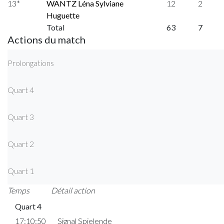
13*
WANTZ Léna Sylviane
12
2
Huguette
Total
63
7
Actions du match
Prolongations
Quart 4
Quart 3
Quart 2
Quart 1
Temps
Détail action
Quart 4
17:10:50
Signal Spielende