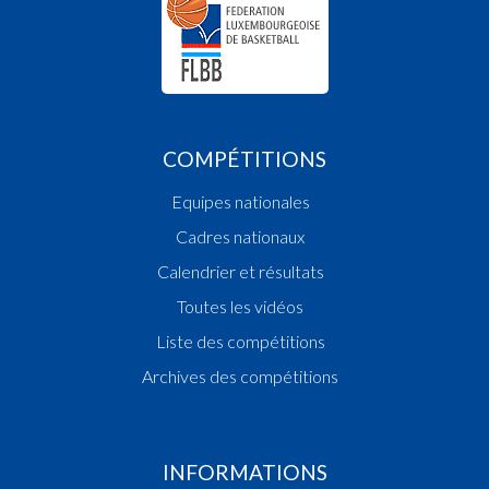
16:43:43
Fehler hinzugefügt: P2 Spieler AMANN Mathilde
Margarida Anne(KDS )
16:43:10
Punkte:1 - Spieler TAVARES DA SILVA Daiane(SO
16:43:02
Punkte:1 - Spieler TAVARES DA SILVA Daiane(SO
16:42:43
Fehler hinzugefügt: P2 Spieler STAAR Alisha(KDS 
16:41:56
Punkte:1 - Spieler STAAR Alisha(KDS )
COMPÉTITIONS
16:41:37
Fehler hinzugefügt: P2 Spieler GOMES MENDY 
Rita(SOL )
Equipes nationales
16:40:41
Punkte:2 - Spieler MONTCHO Sarah Kekeli Tira
Cadres nationaux
16:40:08
Punkte:2 - Spieler CAMARA DA SILVA Leonor(S
Calendrier et résultats
16:39:31
Punkte:2 - Spieler GUYOT Audrey Nicole(KDS )
16:37:19
Fehler hinzugefügt: P2 Spieler WANTZ Léna Sylv
Toutes les vidéos
Huguette(KDS )
Liste des compétitions
16:34:24
Punkte:1 - Spieler WANTZ Léna Sylviane Huguet
Archives des compétitions
16:34:14
Fehler hinzugefügt: P1 Spieler TAVARES DA SILV
Daiane(SOL )
16:34:08
Punkte:2 - Spieler WANTZ Léna Sylviane Huguet
16:32:32
7. Minute: 1. Auszeit (2. Halbzeit)(SOL )
INFORMATIONS
16:31:51
Punkte:2 - Spieler HURT Kim(KDS )