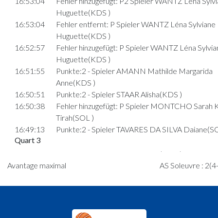
16:53:04
Fehler hinzugefügt: P2 Spieler WANTZ Léna Sylv
Huguette(KDS )
16:53:04
Fehler entfernt: P Spieler WANTZ Léna Sylviane
Huguette(KDS )
16:52:57
Fehler hinzugefügt: P Spieler WANTZ Léna Sylvia
Huguette(KDS )
16:51:55
Punkte:2 - Spieler AMANN Mathilde Margarida
Anne(KDS )
16:50:51
Punkte:2 - Spieler STAAR Alisha(KDS )
16:50:38
Fehler hinzugefügt: P Spieler MONTCHO Sarah K
Tirah(SOL )
16:49:13
Punkte:2 - Spieler TAVARES DA SILVA Daiane(SO
Quart 3
16:46:20
Punkte:1 - Spieler STAAR Alisha(KDS )
Avantage maximal
AS Soleuvre : 2(4-
16:46:05
Fehler hinzugefügt: P2 Spieler GOMES MENDY 
Rita(SOL )
16:45:25
Punkte:2 - Spieler MONTCHO Sarah Kekeli Tira
16:45:06
Punkte:2 - Spieler TAVARES DA SILVA Daiane(SO
16:44:05
Punkte:1 - Spieler TAVARES DA SILVA Daiane(SO