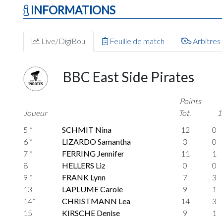
INFORMATIONS
Live/DigiBou
Feuille de match
Arbitres
BBC East Side Pirates
Points
Joueur
Tot.
1
5 *
SCHMIT Nina
12
0
6 *
LIZARDO Samantha
3
0
7 *
FERRING Jennifer
11
1
8
HELLERS Liz
0
0
9 *
FRANK Lynn
7
3
13
LAPLUME Carole
9
1
14*
CHRISTMANN Lea
14
3
15
KIRSCHE Denise
9
1