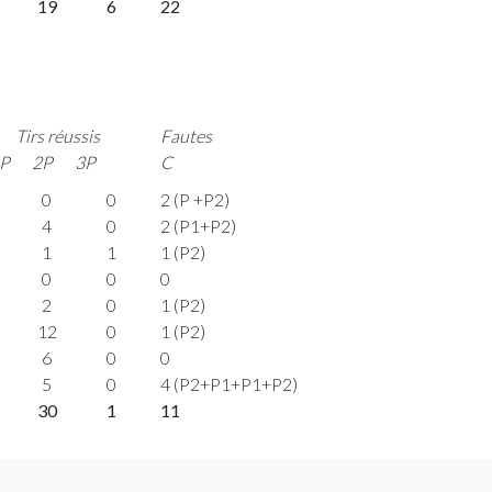
19
6
22
Tirs réussis
Fautes
P
2P
3P
C
0
0
2 (P +P2)
4
0
2 (P1+P2)
1
1
1 (P2)
0
0
0
2
0
1 (P2)
12
0
1 (P2)
6
0
0
5
0
4 (P2+P1+P1+P2)
30
1
11