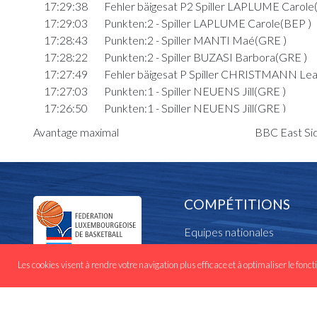
17:29:38
Fehler bäigesat P2 Spiller LAPLUME Carole
17:29:03
Punkten:2 - Spiller LAPLUME Carole(BEP )
17:28:43
Punkten:2 - Spiller MANTI Maé(GRE )
17:28:22
Punkten:2 - Spiller BUZASI Barbora(GRE )
17:27:49
Fehler bäigesat P Spiller CHRISTMANN Lea
17:27:03
Punkten:1 - Spiller NEUENS Jill(GRE )
17:26:50
Punkten:1 - Spiller NEUENS Jill(GRE )
17:26:17
Fehler bäigesat P3 Spiller LIZARDO Samant
Avantage maximal
BBC East Sid
17:25:13
Punkten:1 - Spiller BUZASI Barbora(GRE )
17:24:59
Punkten:2 - Spiller BUZASI Barbora(GRE )
17:24:55
Fehler bäigesat P1 Spiller CHRISTMANN L
17:23:38
Punkten:2 - Spiller BUZASI Barbora(GRE )
COMPÉTITIONS
17:23:00
Punkten:2 - Spiller LAPLUME Carole(BEP )
17:22:45
Punkten:1 - Spiller CHRISTMANN Lea(BEP 
Equipes nationales
17:22:33
Fehler bäigesat P2 Spiller NEUENS Jill(GRE 
Cadres nationaux
17:22:06
Punkten:1 - Spiller VON ARX Dorkas(GRE )
Les cookies visent à rendre votre navigation plus efficace et à optimaliser le fonct
Calendrier et résultats
17:21:57
Punkten:1 - Spiller VON ARX Dorkas(GRE )
17:21:43
Fehler bäigesat P2 Spiller LAPLUME Carole
Toutes les vidéos
17:21:12
Punkten:2 - Spiller KIRSCHE Denise(BEP )