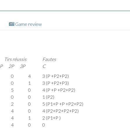
Game review
Tirs réussis
Fautes
P
2P
3P
C
0
4
3 (P +P2+P2)
0
1
3 (P +P2+P3)
5
0
4 (P +P +P2+P2)
0
0
1 (P2)
2
0
5 (P1+P +P +P2+P2)
4
0
4 (P2+P2+P2+P2)
4
1
2 (P1+P )
4
0
0