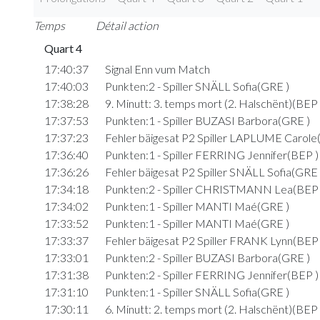
Temps
Détail action
Quart 4
17:40:37
Signal Enn vum Match
17:40:03
Punkten:2 - Spiller SNÄLL Sofia(GRE )
17:38:28
9. Minutt: 3. temps mort (2. Halschënt)(BEP 
17:37:53
Punkten:1 - Spiller BUZASI Barbora(GRE )
17:37:23
Fehler bäigesat P2 Spiller LAPLUME Carole
17:36:40
Punkten:1 - Spiller FERRING Jennifer(BEP )
17:36:26
Fehler bäigesat P2 Spiller SNÄLL Sofia(GRE 
17:34:18
Punkten:2 - Spiller CHRISTMANN Lea(BEP 
17:34:02
Punkten:1 - Spiller MANTI Maé(GRE )
17:33:52
Punkten:1 - Spiller MANTI Maé(GRE )
17:33:37
Fehler bäigesat P2 Spiller FRANK Lynn(BEP 
17:33:01
Punkten:2 - Spiller BUZASI Barbora(GRE )
17:31:38
Punkten:2 - Spiller FERRING Jennifer(BEP )
17:31:10
Punkten:1 - Spiller SNÄLL Sofia(GRE )
17:30:11
6. Minutt: 2. temps mort (2. Halschënt)(BEP 