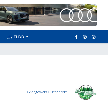
FLBB
Gréngewald Hueschtert