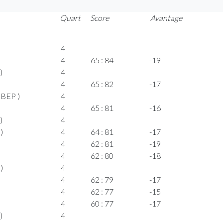
Quart
Score
Avantage
4
4
65 : 84
-19
)
4
4
65 : 82
-17
(BEP )
4
4
65 : 81
-16
)
4
)
4
64 : 81
-17
4
62 : 81
-19
4
62 : 80
-18
)
4
4
62 : 79
-17
4
62 : 77
-15
4
60 : 77
-17
)
4