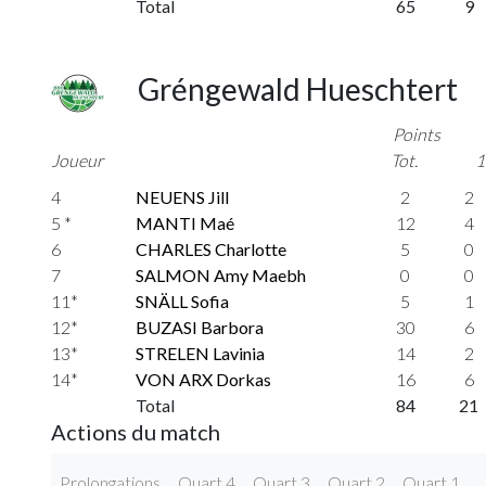
Total
65
9
Gréngewald Hueschtert
Points
Joueur
Tot.
1
4
NEUENS Jill
2
2
5 *
MANTI Maé
12
4
6
CHARLES Charlotte
5
0
7
SALMON Amy Maebh
0
0
11*
SNÄLL Sofia
5
1
12*
BUZASI Barbora
30
6
13*
STRELEN Lavinia
14
2
14*
VON ARX Dorkas
16
6
Total
84
21
Actions du match
Prolongations
Quart 4
Quart 3
Quart 2
Quart 1