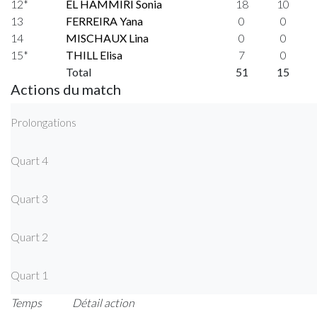
12*
EL HAMMIRI Sonia
18
10
13
FERREIRA Yana
0
0
14
MISCHAUX Lina
0
0
15*
THILL Elisa
7
0
Total
51
15
Actions du match
Prolongations
Quart 4
Quart 3
Quart 2
Quart 1
Temps
Détail action