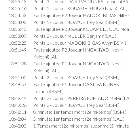
18:55:43
Points:3 - Joueur DA SILVA NUNES Leandro(BS
18:55:16
Points:1 - Joueur KOUAMEDJOUO Noah(LAL )
18:54:53
Faute ajoutée P2 Joueur MADOKI BIDAS Nil(B
18:54:03
Points:1 - Joueur BOAYUE Trey Sean(BSM )
18:53:43
Faute ajoutée P2 Joueur KOUAMEDJOUO Noah
18:53:07
Points:2 - Joueur MULLER Benjamin(LAL )
18:52:25
Points:1 - Joueur MADOKI BIGAS Alvyn(BSM )
18:51:49
Faute ajoutée P2 Joueur NNGANYADI Kevin
Kelechi(LAL )
18:51:28
Faute ajoutée P1 Joueur NNGANYADI Kevin
Kelechi(LAL )
18:51:00
Points:2 - Joueur BOAYUE Trey Sean(BSM )
18:49:57
Faute ajoutée P1 Joueur DA SILVA NUNES
Leandro(BSM )
18:49:49
Points:2 - Joueur PEREIRA FURTADO Melvin(LA
18:49:26
Points:2 - Joueur BOAYUE Trey Sean(BSM )
18:48:11
8. minute: 1er temps mort (2e mi-temps)(BSM )
18:48:04
5. minute: 1er temps mort (2e mi-temps)(LAL )
18:48:00
1. Temps mort (2e mi-temps) supprimé (5 .minut