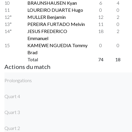
10
BRAUNSHAUSEN Kyan
6
4
11
LOUREIRO DUARTE Hugo
0
0
12*
MULLER Benjamin
12
2
13*
PEREIRA FURTADO Melvin
11
0
14*
JESUS FREDERICO
18
2
Emmanuel
15
KAMEWE NGUEDIA Tommy
0
0
Brad
Total
74
18
Actions du match
Prolongations
Quart 4
Quart 3
Quart 2