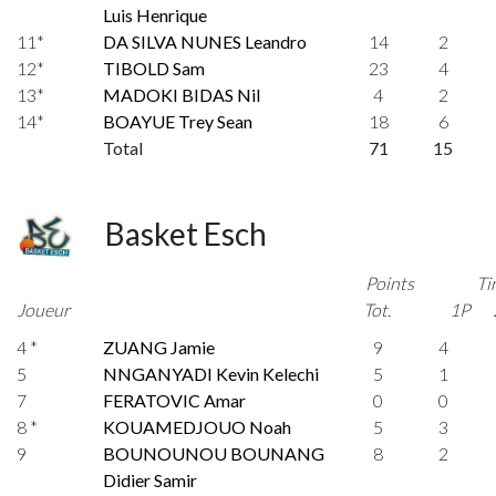
Luis Henrique
11*
DA SILVA NUNES Leandro
14
2
12*
TIBOLD Sam
23
4
13*
MADOKI BIDAS Nil
4
2
14*
BOAYUE Trey Sean
18
6
Total
71
15
Basket Esch
Points
Ti
Joueur
Tot.
1P
4 *
ZUANG Jamie
9
4
5
NNGANYADI Kevin Kelechi
5
1
7
FERATOVIC Amar
0
0
8 *
KOUAMEDJOUO Noah
5
3
9
BOUNOUNOU BOUNANG
8
2
Didier Samir