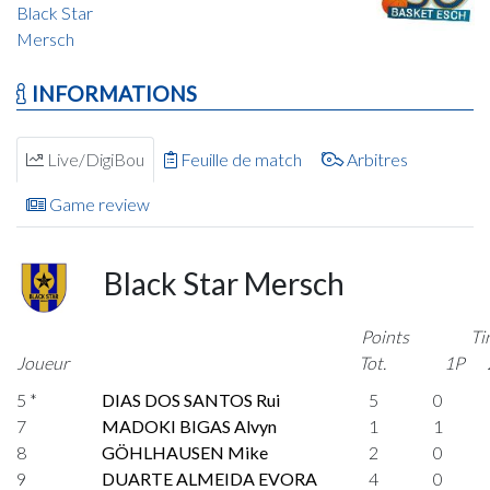
Black Star
Mersch
INFORMATIONS
Live/DigiBou
Feuille de match
Arbitres
Game review
Black Star Mersch
Points
Ti
Joueur
Tot.
1P
5 *
DIAS DOS SANTOS Rui
5
0
7
MADOKI BIGAS Alvyn
1
1
8
GÖHLHAUSEN Mike
2
0
9
DUARTE ALMEIDA EVORA
4
0