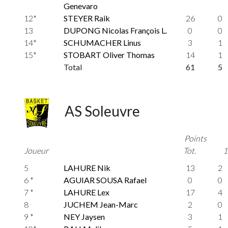
Genevaro
12*
STEYER Raik
26
0
13
DUPONG Nicolas François L.
0
0
14*
SCHUMACHER Linus
3
1
15*
STOBART Oliver Thomas
14
1
Total
61
5
AS Soleuvre
Points
Joueur
Tot.
1
5
LAHURE Nik
13
2
6 *
AGUIAR SOUSA Rafael
0
0
7 *
LAHURE Lex
17
4
8
JUCHEM Jean-Marc
2
0
9 *
NEY Jaysen
3
1