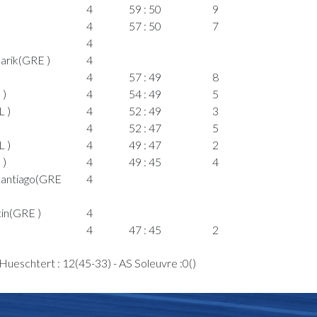
4
59 : 50
9
4
57 : 50
7
4
arik(GRE )
4
4
57 : 49
8
 )
4
54 : 49
5
 )
4
52 : 49
3
4
52 : 47
5
 )
4
49 : 47
2
 )
4
49 : 45
4
Santiago(GRE
4
tin(GRE )
4
4
47 : 45
2
4
47 : 43
4
ueschtert : 12(45-33) - AS Soleuvre :0()
4
47 : 41
6
4
47 : 39
8
4
45 : 39
6