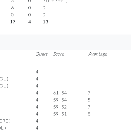
3
0
3 (P +P +P1)
6
0
0
0
0
0
17
4
13
Quart
Score
Avantage
4
OL )
4
OL )
4
4
61 : 54
7
4
59 : 54
5
4
59 : 52
7
4
59 : 51
8
(GRE )
4
L )
4