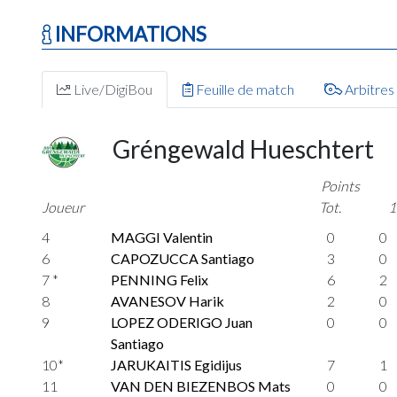
INFORMATIONS
Live/DigiBou
Feuille de match
Arbitres
Gréngewald Hueschtert
Points
Joueur
Tot.
1
4
MAGGI Valentin
0
0
6
CAPOZUCCA Santiago
3
0
7 *
PENNING Felix
6
2
8
AVANESOV Harik
2
0
9
LOPEZ ODERIGO Juan
0
0
Santiago
10*
JARUKAITIS Egidijus
7
1
11
VAN DEN BIEZENBOS Mats
0
0