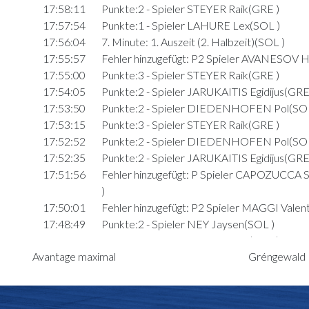
17:58:11
Punkte:2 - Spieler STEYER Raik(GRE )
17:57:54
Punkte:1 - Spieler LAHURE Lex(SOL )
17:56:04
7. Minute: 1. Auszeit (2. Halbzeit)(SOL )
17:55:57
Fehler hinzugefügt: P2 Spieler AVANESOV H
17:55:00
Punkte:3 - Spieler STEYER Raik(GRE )
17:54:05
Punkte:2 - Spieler JARUKAITIS Egidijus(GRE
17:53:50
Punkte:2 - Spieler DIEDENHOFEN Pol(SOL
17:53:15
Punkte:3 - Spieler STEYER Raik(GRE )
17:52:52
Punkte:2 - Spieler DIEDENHOFEN Pol(SOL
17:52:35
Punkte:2 - Spieler JARUKAITIS Egidijus(GRE
17:51:56
Fehler hinzugefügt: P Spieler CAPOZUCCA 
)
17:50:01
Fehler hinzugefügt: P2 Spieler MAGGI Valen
17:48:49
Punkte:2 - Spieler NEY Jaysen(SOL )
17:48:21
Punkte:2 - Spieler LAHURE Nik(SOL )
Avantage maximal
Gréngewald H
17:47:29
Punkte:2 - Spieler LAHURE Lex(SOL )
17:47:22
Punkte:2 - Spieler AVANESOV Harik(GRE )
17:47:06
Punkte:3 - Spieler LAHURE Nik(SOL )
Quart 3