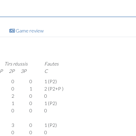
Game review
Tirs réussis
Fautes
P
2P
3P
C
0
0
1 (P2)
0
1
2 (P2+P )
2
0
0
1
0
1 (P2)
0
0
0
3
0
1 (P2)
0
0
0