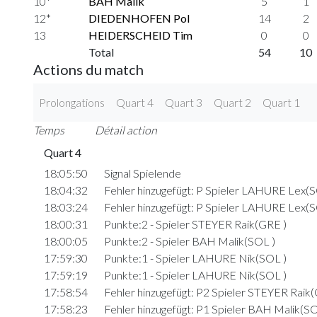
10*
BAH Malik
5
1
12*
DIEDENHOFEN Pol
14
2
13
HEIDERSCHEID Tim
0
0
Total
54
10
Actions du match
Prolongations
Quart 4
Quart 3
Quart 2
Quart 1
Temps
Détail action
Quart 4
18:05:50
Signal Spielende
18:04:32
Fehler hinzugefügt: P Spieler LAHURE Lex(S
18:03:24
Fehler hinzugefügt: P Spieler LAHURE Lex(S
18:00:31
Punkte:2 - Spieler STEYER Raik(GRE )
18:00:05
Punkte:2 - Spieler BAH Malik(SOL )
17:59:30
Punkte:1 - Spieler LAHURE Nik(SOL )
17:59:19
Punkte:1 - Spieler LAHURE Nik(SOL )
17:58:54
Fehler hinzugefügt: P2 Spieler STEYER Raik
17:58:23
Fehler hinzugefügt: P1 Spieler BAH Malik(SO