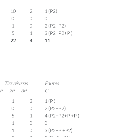
10
2
1 (P2)
0
0
0
1
0
2 (P2+P2)
5
1
3 (P2+P2+P )
22
4
11
Tirs réussis
Fautes
P
2P
3P
C
1
3
1 (P )
0
0
2 (P2+P2)
5
1
4 (P2+P2+P +P )
1
0
0
1
0
3 (P2+P +P2)