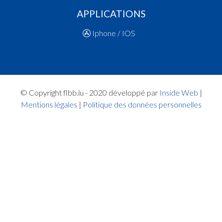
16:45:23
Points:2 - Joueur THOMAS Gabriel(LAL )
APPLICATIONS
16:45:03
Points:1 - Joueur BANYS Nojus(RES )
16:44:49
Points:1 - Joueur BANYS Nojus(RES )
Iphone / IOS
16:44:27
Faute ajoutée P2 Joueur SEMEDO DA VEIGA
Euricky(LAL )
16:43:54
Points:2 - Joueur GEVREY Maël(LAL )
16:43:31
Points:2 - Joueur BLETTERY Paul(LAL )
16:42:13
Points:1 - Joueur BANYS Nojus(RES )
© Copyright flbb.lu - 2020 développé par
Inside Web
|
16:41:41
Faute ajoutée P2 Joueur KREMER Alexandre(LA
Mentions légales
|
Politique des données personnelles
16:40:55
Points:1 - Joueur GEVREY Maël(LAL )
16:40:39
Points:1 - Joueur GEVREY Maël(LAL )
16:40:26
Faute ajoutée P2 Joueur TOLIUSIS Jokubas(RES
16:39:45
Points:2 - Joueur TOLIUSIS Jokubas(RES )
16:39:27
Points:3 - Joueur SEMEDO DA VEIGA Euricky(L
16:39:12
Points:1 - Joueur BANYS Nojus(RES )
16:38:43
Faute ajoutée P2 Joueur KREMER Alexandre(LA
16:37:31
Points:2 - Joueur BANYS Nojus(RES )
16:33:54
3. minute: 1er temps mort (2e mi-temps)(RES )
16:33:42
Points:2 - Joueur ABDIRIZAK MOHAMED Faisal