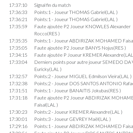
17:37:10
Signal fin du match
17:36:33
Points:1 - Joueur THOMAS Gabriel(LAL )
17:36:21
Points:1 - Joueur THOMAS Gabriel(LAL )
17:35:59
Faute ajoutée P2 Joueur KNOWLES Alexander
Rocco(RES )
17:35:35
Points:1 - Joueur ABDIRIZAK MOHAMED Faisal
17:35:05
Faute ajoutée P2 Joueur BANYS Nojus(RES )
17:34:15
Faute ajoutée P Joueur KREMER Alexandre(LAL
17:33:04
Derniers points pour autre joueur SEMEDO DA
Euricky(LAL )
17:32:57
Points:2 - Joueur MIGUEL Edmilson Vieira(LAL )
17:32:38
Points:2 - Joueur DOS SANTOS ANTONIO Rafae
17:31:51
Points:1 - Joueur BANAITIS Jokubas(RES )
17:31:18
Faute ajoutée P2 Joueur ABDIRIZAK MOHAM
Faisal(LAL )
17:30:23
Points:2 - Joueur KREMER Alexandre(LAL )
17:30:01
Points:3 - Joueur GEVREY Maël(LAL )
17:29:16
Points:1 - Joueur ABDIRIZAK MOHAMED Faisal