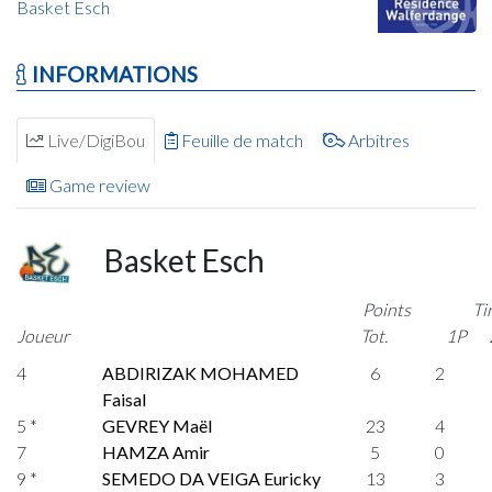
Basket Esch
INFORMATIONS
Live/DigiBou
Feuille de match
Arbitres
Game review
Basket Esch
Points
Ti
Joueur
Tot.
1P
4
ABDIRIZAK MOHAMED
6
2
Faisal
5 *
GEVREY Maël
23
4
7
HAMZA Amir
5
0
9 *
SEMEDO DA VEIGA Euricky
13
3