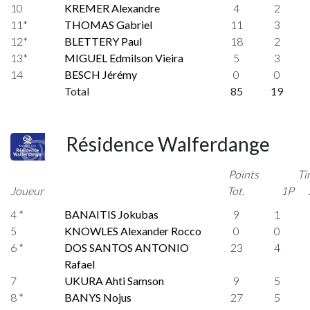
10
KREMER Alexandre
4
2
11*
THOMAS Gabriel
11
3
12*
BLETTERY Paul
18
2
13*
MIGUEL Edmilson Vieira
5
3
14
BESCH Jérémy
0
0
Total
85
19
Résidence Walferdange
Points
Ti
Joueur
Tot.
1P
4 *
BANAITIS Jokubas
9
1
5
KNOWLES Alexander Rocco
0
0
6 *
DOS SANTOS ANTONIO
23
4
Rafael
7
UKURA Ahti Samson
9
5
8 *
BANYS Nojus
27
5