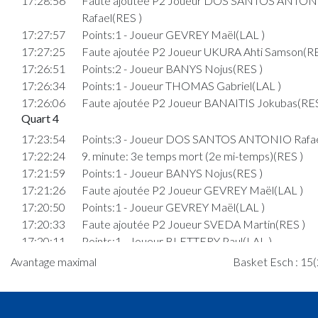
17:28:56
Faute ajoutée P2 Joueur DOS SANTOS ANTO
Rafael(RES )
17:27:57
Points:1 - Joueur GEVREY Maël(LAL )
17:27:25
Faute ajoutée P2 Joueur UKURA Ahti Samson(RE
17:26:51
Points:2 - Joueur BANYS Nojus(RES )
17:26:34
Points:1 - Joueur THOMAS Gabriel(LAL )
17:26:06
Faute ajoutée P2 Joueur BANAITIS Jokubas(RES
Quart 4
17:23:54
Points:3 - Joueur DOS SANTOS ANTONIO Rafae
17:22:24
9. minute: 3e temps mort (2e mi-temps)(RES )
17:21:59
Points:1 - Joueur BANYS Nojus(RES )
17:21:26
Faute ajoutée P2 Joueur GEVREY Maël(LAL )
17:20:50
Points:1 - Joueur GEVREY Maël(LAL )
17:20:33
Faute ajoutée P2 Joueur SVEDA Martin(RES )
17:20:11
Points:1 - Joueur BLETTERY Paul(LAL )
17:19:32
Faute ajoutée P2 Joueur BANYS Nojus(RES )
Avantage maximal
Basket Esch : 15(
17:19:12
Points:1 - Joueur SEMEDO DA VEIGA Euricky(L
17:18:32
Faute ajoutée P2 Joueur TOLIUSIS Jokubas(RES
17:17:51
Faute ajoutée P Joueur UKURA Ahti Samson(RES