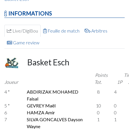
INFORMATIONS
Live/DigiBou
Feuille de match
Arbitres
Game review
Basket Esch
Points
Ti
Joueur
Tot.
1P
4 *
ABDIRIZAK MOHAMED
8
4
Faisal
5 *
GEVREY Maël
10
0
6
HAMZA Amir
0
0
7
SILVA GONCALVES Dayson
1
1
Wayne