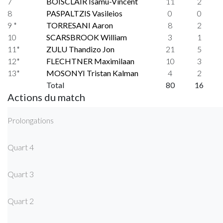
7
BOISCLAIR Isamu-Vincent
11
2
8
PASPALTZIS Vasileios
0
0
9 *
TORRESANI Aaron
8
2
10
SCARSBROOK William
3
1
11*
ZULU Thandizo Jon
21
5
12*
FLECHTNER Maximilaan
10
3
13*
MOSONYI Tristan Kalman
4
2
Total
80
16
Actions du match
Prolongations
Quart 4
Quart 3
Quart 2