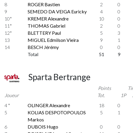
8
ROGER Bastien
2
0
9
SEMEDO DA VEIGA Euricky
4
0
10*
KREMER Alexandre
10
0
11*
THOMAS Gabriel
2
0
12*
BLETTERY Paul
5
3
13
MIGUEL Edmilson Vieira
9
1
14
BESCH Jérémy
0
0
Total
51
9
Sparta Bertrange
Points
Ti
Joueur
Tot.
1P
4 *
OLINGER Alexandre
18
0
5
KOLIAS DESPOTOPOULOS
5
1
Markos
6
DUBOIS Hugo
0
0