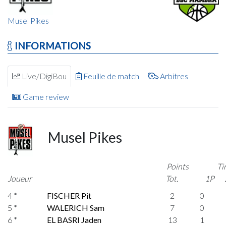
Musel Pikes
INFORMATIONS
Live/DigiBou
Feuille de match
Arbitres
Game review
Musel Pikes
Points
Ti
Joueur
Tot.
1P
4 *
FISCHER Pit
2
0
5 *
WALERICH Sam
7
0
6 *
EL BASRI Jaden
13
1