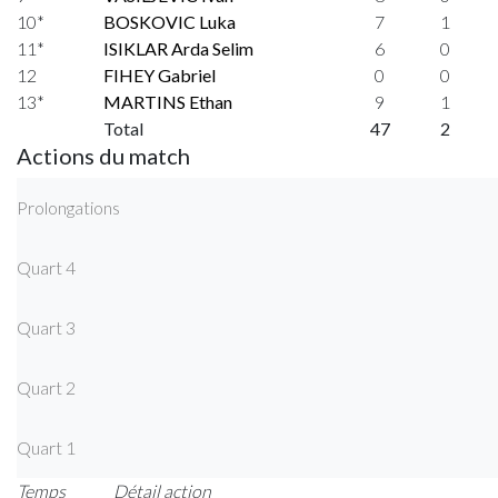
10*
BOSKOVIC Luka
7
1
11*
ISIKLAR Arda Selim
6
0
12
FIHEY Gabriel
0
0
13*
MARTINS Ethan
9
1
Total
47
2
Actions du match
Prolongations
Quart 4
Quart 3
Quart 2
Quart 1
Temps
Détail action