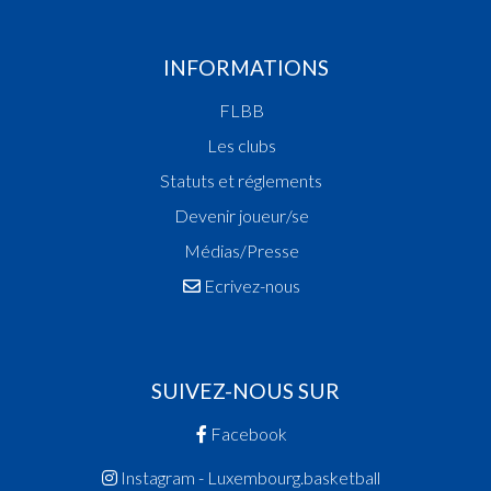
Quart 2
16:16:12
Fehler hinzugefügt: P2 Spieler BOS Nicolas(MAM
INFORMATIONS
16:15:53
Punkte:3 - Spieler COOMBES Nathan Ryan(MA
16:14:15
Fehler hinzugefügt: P Spieler CHRISTIAN Noah(
FLBB
16:13:08
Punkte:2 - Spieler COOMBES Nathan Ryan(MA
Les clubs
16:11:57
7. Minute: 1. Auszeit (1. Halbzeit)(MUS )
16:11:15
Punkte:2 - Spieler SIEBENALER Olivier(MUS )
Statuts et réglements
16:10:06
Fehler hinzugefügt: P Spieler VASILJEVIC Ivan(
Devenir joueur/se
16:09:33
Punkte:2 - Spieler POVHE Maks(MUS )
Médias/Presse
16:09:21
Punkte:2 - Spieler ISIKLAR Arda Selim(MAM )
16:08:52
Punkte:2 - Spieler SCHENK Ben Matthias(MUS 
Ecrivez-nous
16:08:35
Punkte:2 - Spieler SCHENK Ben Matthias(MUS 
16:06:53
Fehler hinzugefügt: P Spieler SIEBENALER Olivi
16:06:33
Punkte:3 - Spieler CHRISTIAN Noah(MUS )
16:06:13
Spieleinsatz im 2.Viertel: Spieler POVHE Maks(
SUIVEZ-NOUS SUR
16:06:02
Fehler hinzugefügt: P Spieler FIHEY Gabriel(MAM
Facebook
16:05:47
Punkte:2 - Spieler VASILJEVIC Ivan(MAM )
16:04:41
Punkte:2 - Spieler BOSKOVIC Luka(MAM )
Instagram - Luxembourg.basketball
16:04:24
Punkte:2 - Spieler KEMMER Jason(MUS )