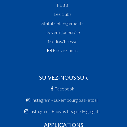
14:56:49
Punkten:2 - Spiller WEYDERT Matteo(BEP )
FLBB
14:56:22
Punkten:2 - Spiller SCHAEFFER Sam(BEP )
Les clubs
14:56:06
Fehler bäigesat P Spiller MUSQUAR Roan(MES )
Statuts et réglements
14:54:50
Fehler bäigesat P Spiller HARMELIN DOSTERT
Sean(BEP )
Devenir joueur/se
14:53:56
Punkten:2 - Spiller PRISO DIKOUME Noa(MES 
Médias/Presse
Quart 2
Ecrivez-nous
14:45:28
Punkten:3 - Spiller PRISO DIKOUME Noa(MES 
14:45:15
Punkten:2 - Spiller PRISO DIKOUME Noa(MES 
14:44:57
Punkten:2 - Spiller DIEDERICH Finn(BEP )
14:44:42
Punkten:2 - Spiller BAKIJA Théo(MES )
SUIVEZ-NOUS SUR
14:44:26
Punkten:1 - Spiller PRISO DIKOUME Noa(MES 
14:44:14
Punkten:1 - Spiller PRISO DIKOUME Noa(MES 
Facebook
14:44:00
Fehler bäigesat P2 Spiller HARMELIN DOSTER
Instagram - Luxembourg.basketball
Sean(BEP )
14:43:28
Punkten:1 - Spiller DIEDERICH Finn(BEP )
Instagram - Enovos League Highlights
14:43:16
Fehler bäigesat P2 Spiller DA FONSECA ROCH
Rafael(MES )
APPLICATIONS