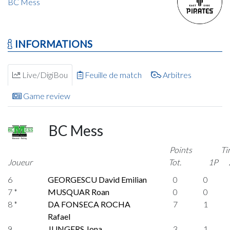
BC Mess
INFORMATIONS
Live/DigiBou
Feuille de match
Arbitres
Game review
BC Mess
Points
Ti
Joueur
Tot.
1P
6
GEORGESCU David Emilian
0
0
7 *
MUSQUAR Roan
0
0
8 *
DA FONSECA ROCHA
7
1
Rafael
9
JUNGERS Jona
3
1