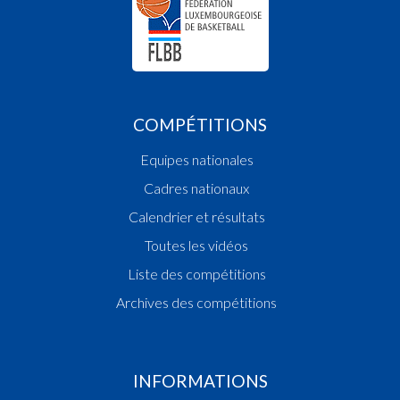
15:05:31
Feeler geläscht P Spiller HARMELIN DOSTERT
Sean(BEP )
15:04:06
Fehler bäigesat P Spiller SCHAEFFER Sam(BEP 
15:03:44
Fehler bäigesat P Spiller HARMELIN DOSTERT
Sean(BEP )
15:03:19
Punkten:2 - Spiller BAKIJA Théo(MES )
COMPÉTITIONS
15:02:26
Punkten:2 - Spiller DIEDERICH Finn(BEP )
15:01:55
Fehler bäigesat P2 Spiller DIEDERICH Finn(BEP 
Equipes nationales
15:01:55
Feeler geläscht P Spiller DIEDERICH Finn(BEP )
Cadres nationaux
15:01:38
Fehler bäigesat P Spiller DIEDERICH Finn(BEP )
Calendrier et résultats
15:01:18
Punkten:2 - Spiller PRISO DIKOUME Noa(MES 
15:00:56
Punkten:3 - Spiller BOBY Mil(BEP )
Toutes les vidéos
15:00:18
Punkten:2 - Spiller SCHAEFFER Sam(BEP )
Liste des compétitions
14:59:54
Läscht Punkten fir aneren Spiller SCHAEFFER S
Archives des compétitions
14:59:47
Punkten:2 - Spiller ROSA PINA Kendley(BEP )
14:59:34
Punkten:2 - Spiller HARMELIN DOSTERT Sean(
14:59:16
Punkten:2 - Spiller PRISO DIKOUME Noa(MES 
14:59:04
Punkten:2 - Spiller HARMELIN DOSTERT Sean(
INFORMATIONS
14:57:00
3. Minutt: 1. temps mort (2. Halschënt)(MES )