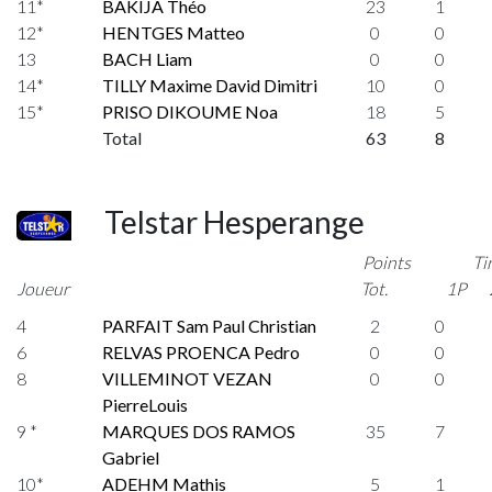
11*
BAKIJA Théo
23
1
12*
HENTGES Matteo
0
0
13
BACH Liam
0
0
14*
TILLY Maxime David Dimitri
10
0
15*
PRISO DIKOUME Noa
18
5
Total
63
8
Telstar Hesperange
Points
Ti
Joueur
Tot.
1P
4
PARFAIT Sam Paul Christian
2
0
6
RELVAS PROENCA Pedro
0
0
8
VILLEMINOT VEZAN
0
0
PierreLouis
9 *
MARQUES DOS RAMOS
35
7
Gabriel
10*
ADEHM Mathis
5
1