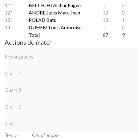
11*
BELTECHI Arthur Eugen
0
0
12*
ANDRE Jules Marc Jean
12
0
13*
POLAD Batu
13
1
14
DUHEM Louis Ambroise
0
0
Total
67
9
Actions du match
Prolongations
Quart 4
Quart 3
Quart 2
Quart 1
Temps
Détail action