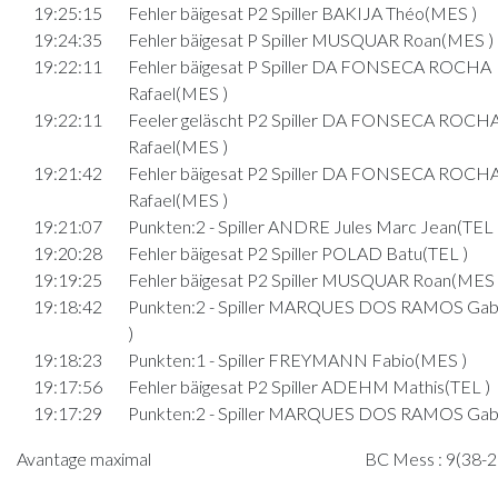
19:25:15
Fehler bäigesat P2 Spiller BAKIJA Théo(MES )
19:24:35
Fehler bäigesat P Spiller MUSQUAR Roan(MES )
19:22:11
Fehler bäigesat P Spiller DA FONSECA ROCHA
Rafael(MES )
19:22:11
Feeler geläscht P2 Spiller DA FONSECA ROCH
Rafael(MES )
19:21:42
Fehler bäigesat P2 Spiller DA FONSECA ROCH
Rafael(MES )
19:21:07
Punkten:2 - Spiller ANDRE Jules Marc Jean(TEL 
19:20:28
Fehler bäigesat P2 Spiller POLAD Batu(TEL )
19:19:25
Fehler bäigesat P2 Spiller MUSQUAR Roan(MES 
19:18:42
Punkten:2 - Spiller MARQUES DOS RAMOS Gabr
)
19:18:23
Punkten:1 - Spiller FREYMANN Fabio(MES )
19:17:56
Fehler bäigesat P2 Spiller ADEHM Mathis(TEL )
19:17:29
Punkten:2 - Spiller MARQUES DOS RAMOS Gabr
)
Avantage maximal
BC Mess : 9(38-29
19:16:44
Punkten:2 - Spiller BAKIJA Théo(MES )
19:16:26
Fehler bäigesat P1 Spiller ANDRE Jules Marc Je