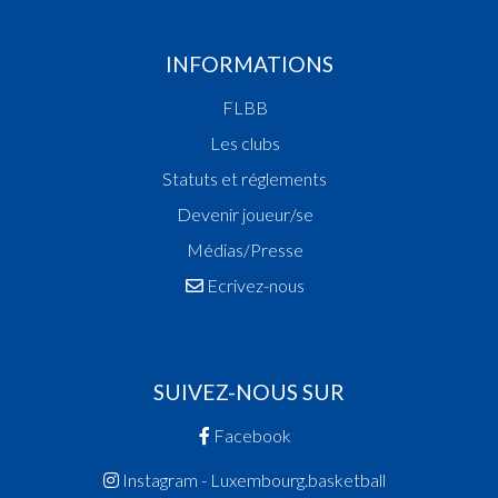
Rafael(MES )
19:02:56
Feeler geläscht P Spiller PARFAIT Sam Paul Chris
)
INFORMATIONS
19:02:53
Fehler bäigesat P Spiller MARQUES DOS RAMO
FLBB
Gabriel(TEL )
19:02:44
Fehler bäigesat P Spiller PARFAIT Sam Paul Chris
Les clubs
)
Statuts et réglements
19:02:35
Fehler bäigesat P Spiller MARQUES DOS RAMO
Devenir joueur/se
Gabriel(TEL )
19:01:56
Punkten:2 - Spiller POLAD Batu(TEL )
Médias/Presse
19:01:47
Punkten:1 - Spiller PRISO DIKOUME Noa(MES 
Ecrivez-nous
19:01:15
Fehler bäigesat P2 Spiller MARQUES DOS RA
Gabriel(TEL )
19:00:24
Fehler bäigesat P2 Spiller BAKIJA Théo(MES )
18:59:58
Punkten:2 - Spiller FREYMANN Fabio(MES )
SUIVEZ-NOUS SUR
18:59:40
Punkten:1 - Spiller POLAD Batu(TEL )
18:59:29
Fehler bäigesat P2 Spiller FREYMANN Fabio(ME
Facebook
18:58:46
Punkten:2 - Spiller BAKIJA Théo(MES )
Instagram - Luxembourg.basketball
18:58:04
Punkten:2 - Spiller MARQUES DOS RAMOS Gabr