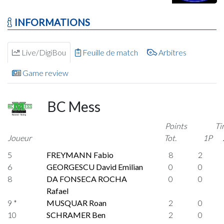
INFORMATIONS
Live/DigiBou
Feuille de match
Arbitres
Game review
BC Mess
Points
Ti
Joueur
Tot.
1P
5
FREYMANN Fabio
8
2
6
GEORGESCU David Emilian
0
0
8
DA FONSECA ROCHA
0
0
Rafael
9 *
MUSQUAR Roan
2
0
10
SCHRAMER Ben
2
0