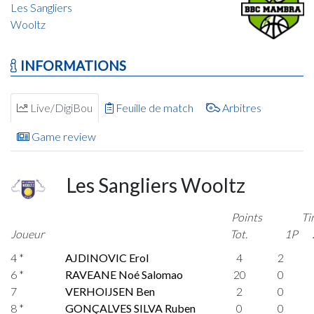
Les Sangliers
Wooltz
INFORMATIONS
Live/DigiBou
Feuille de match
Arbitres
Game review
Les Sangliers Wooltz
Points
Ti
Joueur
Tot.
1P
4 *
AJDINOVIC Erol
4
2
6 *
RAVEANE Noé Salomao
20
0
7
VERHOIJSEN Ben
2
0
8 *
GONÇALVES SILVA Ruben
0
0