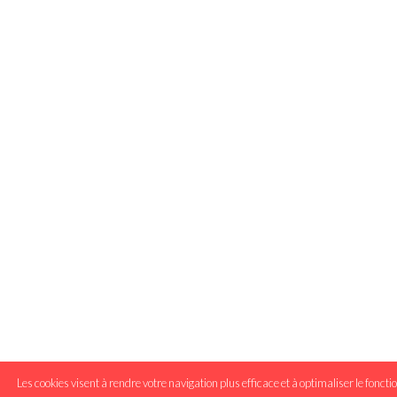
Les cookies visent à rendre votre navigation plus efficace et à optimaliser le foncti