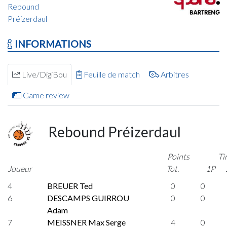
Rebound
Préizerdaul
INFORMATIONS
Live/DigiBou
Feuille de match
Arbitres
Game review
Rebound Préizerdaul
Points
Ti
Joueur
Tot.
1P
4
BREUER Ted
0
0
6
DESCAMPS GUIRROU
0
0
Adam
7
MEISSNER Max Serge
4
0