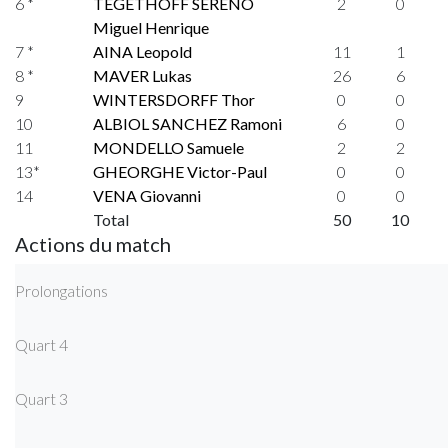
6 *
TEGETHOFF SERENO
2
0
Miguel Henrique
7 *
AINA Leopold
11
1
8 *
MAVER Lukas
26
6
9
WINTERSDORFF Thor
0
0
10
ALBIOL SANCHEZ Ramoni
6
0
11
MONDELLO Samuele
2
2
13*
GHEORGHE Victor-Paul
0
0
14
VENA Giovanni
0
0
Total
50
10
Actions du match
Prolongations
Quart 4
Quart 3