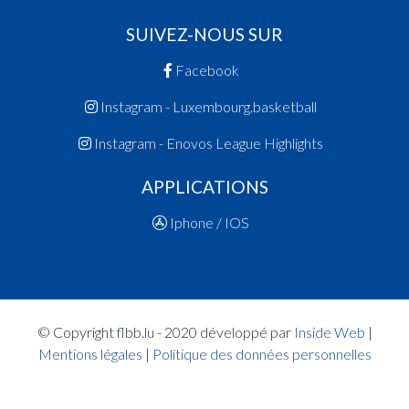
15:28:50
Punkte:2 - Spieler PJEVIC Elmir(PRE )
15:28:20
Spieleinsatz im 2.Viertel: Spieler BREUER Ted(PR
SUIVEZ-NOUS SUR
15:28:15
Spieleinsatz im 2.Viertel: Spieler WINTERSDOR
Thor(SPAC)
Facebook
15:28:12
Spieleinsatz im 2.Viertel: Spieler MONDELLO
Instagram - Luxembourg.basketball
Samuele(SPAC)
15:27:03
Fehler hinzugefügt: P1 Spieler ALBIOL SANCHE
Instagram - Enovos League Highlights
Ramoni(SPAC)
15:26:04
Punkte:2 - Spieler PJEVIC Elmir(PRE )
APPLICATIONS
15:25:19
Punkte:2 - Spieler AINA Leopold(SPAC)
Iphone / IOS
15:24:12
Punkte:1 - Spieler AINA Leopold(SPAC)
15:23:45
Fehler hinzugefügt: P2 Spieler PJEVIC Elmir(PRE 
15:21:57
Punkte:2 - Spieler MAVER Lukas(SPAC)
15:20:45
Spieleinsatz im 2.Viertel: Spieler FIS Maurice(PRE
15:20:41
Spieleinsatz im 2.Viertel: Spieler DESCAMPS 
© Copyright flbb.lu - 2020 développé par
Inside Web
|
Adam(PRE )
Quart 1
Mentions légales
|
Politique des données personnelles
15:18:20
Punkte:2 - Spieler PJEVIC Elmir(PRE )
15:17:52
Punkte:2 - Spieler ALBIOL SANCHEZ Ramoni(S