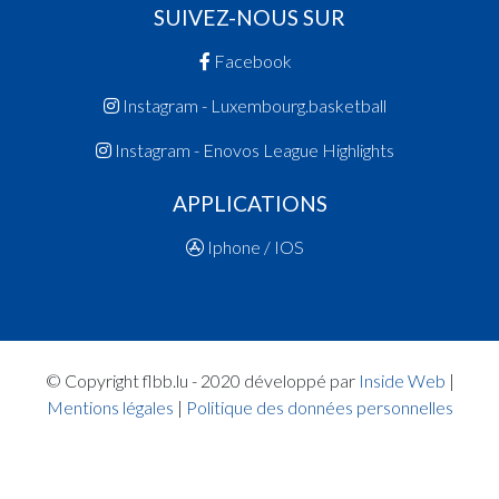
16:07:24
Punkte:1 - Spieler FOZ MOUTINHO Isaac(VBE 
SUIVEZ-NOUS SUR
16:07:16
Fehler hinzugefügt: P1 Spieler DALKILIC Teoman
Facebook
Cemil(LALC)
16:07:08
Punkte:2 - Spieler FOZ MOUTINHO Isaac(VBE 
Instagram - Luxembourg.basketball
Quart 2
16:01:24
Punkte:2 - Spieler HEDFI Yanis(VBE )
Instagram - Enovos League Highlights
16:01:03
Punkte:2 - Spieler MAFOLO ONDEKANE Benja
)
APPLICATIONS
16:00:26
Fehler hinzugefügt: P Spieler HEDFI Yanis(VBE )
Iphone / IOS
15:59:11
Punkte:2 - Spieler MAFOLO ONDEKANE Benja
)
15:58:41
Spieleinsatz im 2.Viertel: Spieler VASSJUTINSKI
Dimitri(VBE )
15:57:55
Punkte:1 - Spieler ACHIM Adrian Constantin(VBE
© Copyright flbb.lu - 2020 développé par
Inside Web
|
15:57:47
Punkte:1 - Spieler ACHIM Adrian Constantin(VBE
Mentions légales
|
Politique des données personnelles
15:57:33
Fehler hinzugefügt: P2 Spieler DOS SANTOS VI
Carlos(LALC)
15:56:44
Punkte:2 - Spieler MAFOLO ONDEKANE Benja
)