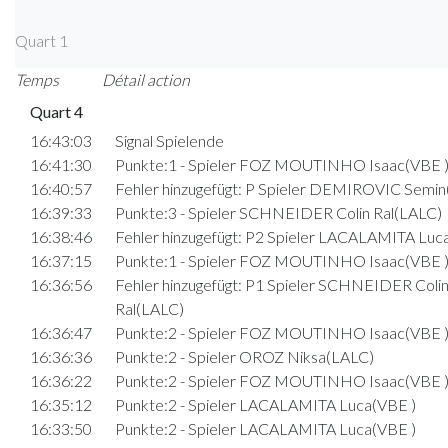
Quart 1
Temps
Détail action
Quart 4
16:43:03
Signal Spielende
16:41:30
Punkte:1 - Spieler FOZ MOUTINHO Isaac(VBE 
16:40:57
Fehler hinzugefügt: P Spieler DEMIROVIC Semi
16:39:33
Punkte:3 - Spieler SCHNEIDER Colin Ral(LALC)
16:38:46
Fehler hinzugefügt: P2 Spieler LACALAMITA Luc
16:37:15
Punkte:1 - Spieler FOZ MOUTINHO Isaac(VBE 
16:36:56
Fehler hinzugefügt: P1 Spieler SCHNEIDER Coli
Ral(LALC)
16:36:47
Punkte:2 - Spieler FOZ MOUTINHO Isaac(VBE 
16:36:36
Punkte:2 - Spieler OROZ Niksa(LALC)
16:36:22
Punkte:2 - Spieler FOZ MOUTINHO Isaac(VBE 
16:35:12
Punkte:2 - Spieler LACALAMITA Luca(VBE )
16:33:50
Punkte:2 - Spieler LACALAMITA Luca(VBE )