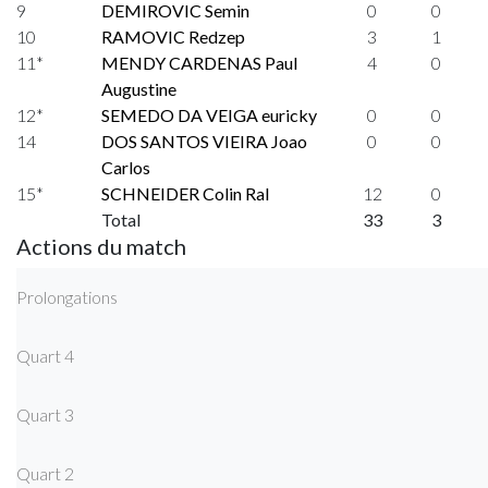
9
DEMIROVIC Semin
0
0
10
RAMOVIC Redzep
3
1
11*
MENDY CARDENAS Paul
4
0
Augustine
12*
SEMEDO DA VEIGA euricky
0
0
14
DOS SANTOS VIEIRA Joao
0
0
Carlos
15*
SCHNEIDER Colin Ral
12
0
Total
33
3
Actions du match
Prolongations
Quart 4
Quart 3
Quart 2