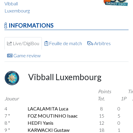
Vibball
Luxembourg
INFORMATIONS
Live/DigiBou
Feuille de match
Arbitres
Game review
Vibball Luxembourg
Points
Ti
Joueur
Tot.
1P
4
LACALAMITA Luca
8
0
7 *
FOZ MOUTINHO Isaac
15
5
8 *
HEDFI Yanis
12
0
9 *
KARWACKI Gustaw
18
1