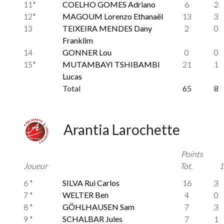
11*
COELHO GOMES Adriano
6
2
12*
MAGOUM Lorenzo Ethanaël
13
3
13
TEIXEIRA MENDES Dany
2
0
Franklim
14
GONNER Lou
0
0
15*
MUTAMBAYI TSHIBAMBI
21
1
Lucas
Total
65
8
Arantia Larochette
Points
Joueur
Tot.
1
6 *
SILVA Rui Carlos
16
3
7 *
WELTER Ben
4
0
8 *
GÖHLHAUSEN Sam
7
3
9 *
SCHALBAR Jules
7
1