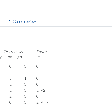
Game review
Tirs réussis
Fautes
P
2P
3P
C
0
0
0
5
1
0
1
0
0
1
0
1 (P2)
2
0
0
0
0
2 (P +P )