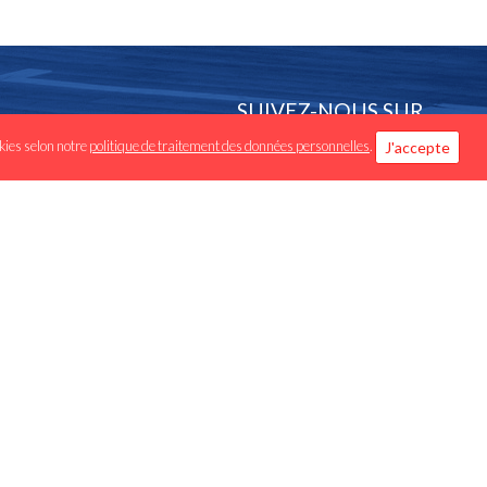
SUIVEZ-NOUS SUR
okies selon notre
politique de traitement des données personnelles
.
J'accepte
Facebook
Instagram -
Luxembourg.basketball
Instagram - Enovos
League Highlights
APPLICATIONS
Iphone / IOS