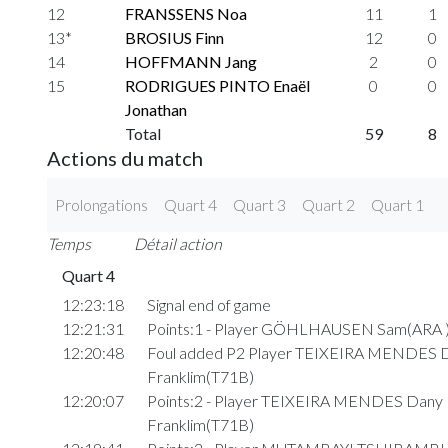
12
FRANSSENS Noa
11
1
13*
BROSIUS Finn
12
0
14
HOFFMANN Jang
2
0
15
RODRIGUES PINTO Enaël
0
0
Jonathan
Total
59
8
Actions du match
Prolongations
Quart 4
Quart 3
Quart 2
Quart 1
Temps
Détail action
Quart 4
12:23:18
Signal end of game
12:21:31
Points:1 - Player GÖHLHAUSEN Sam(ARA 
12:20:48
Foul added P2 Player TEIXEIRA MENDES 
Franklim(T71B)
12:20:07
Points:2 - Player TEIXEIRA MENDES Dany
Franklim(T71B)