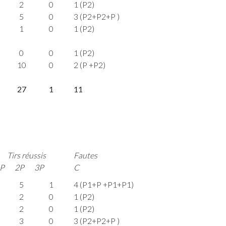
2
0
1 (P2)
5
0
3 (P2+P2+P )
1
0
1 (P2)
0
0
1 (P2)
10
0
2 (P +P2)
27
1
11
Tirs réussis
Fautes
P
2P
3P
C
5
1
4 (P1+P +P1+P1)
2
0
1 (P2)
2
0
1 (P2)
3
0
3 (P2+P2+P )