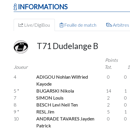
INFORMATIONS
Live/DigiBou
Feuille de match
Arbitres
T71 Dudelange B
Points
Joueur
Tot.
1
4
ADIGOU Nohlan Wilfried
0
0
Kayode
5 *
BUGARSKI Nikola
14
1
7
SIMON Louis
2
0
8
BESCH Levi Neil Ten
2
0
9 *
RESL Jim
5
1
10
ANDRADE TAVARES Jayden
0
0
Patrick