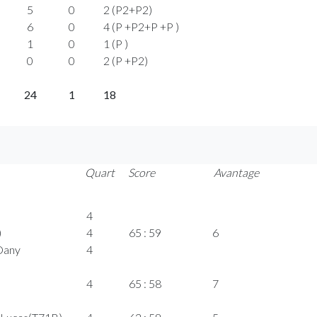
5
0
2 (P2+P2)
6
0
4 (P +P2+P +P )
1
0
1 (P )
0
0
2 (P +P2)
24
1
18
Quart
Score
Avantage
4
)
4
65 : 59
6
Dany
4
4
65 : 58
7