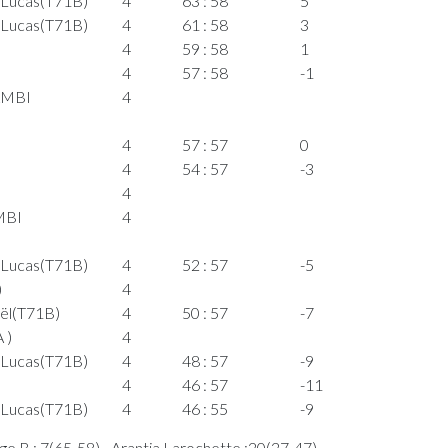
 Lucas(T71B)
4
63 : 58
5
 Lucas(T71B)
4
61 : 58
3
4
59 : 58
1
4
57 : 58
-1
AMBI
4
4
57 : 57
0
4
54 : 57
-3
4
MBI
4
 Lucas(T71B)
4
52 : 57
-5
)
4
ël(T71B)
4
50 : 57
-7
 )
4
 Lucas(T71B)
4
48 : 57
-9
4
46 : 57
-11
 Lucas(T71B)
4
46 : 55
-9
4
e B : 7(65-58) - Arantia Larochette :20(27-47)