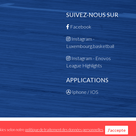
SUIVEZ-NOUS SUR
Facebook
Instagram -
Luxembourg.basketball
Instagram - Enovos
League Highlights
APPLICATIONS
Iphone / IOS
 données personnelles
okies selon notre
politique de traitement des données personnelles
.
J'accepte