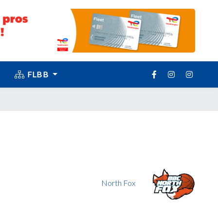
FLBB
North Fox