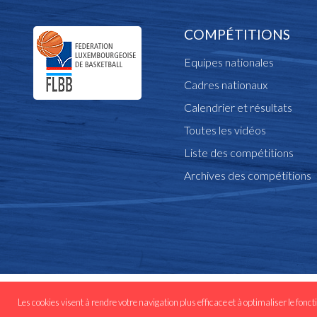
COMPÉTITIONS
Equipes nationales
Cadres nationaux
Calendrier et résultats
Toutes les vidéos
Liste des compétitions
Archives des compétitions
© Copyright flbb.lu 
Les cookies visent à rendre votre navigation plus efficace et à optimaliser le fonct